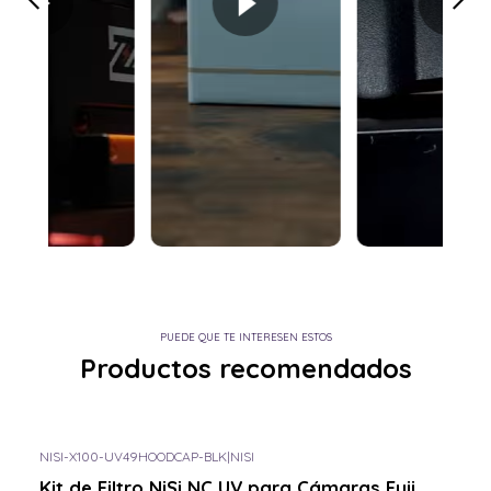
PUEDE QUE TE INTERESEN ESTOS
Productos recomendados
NISI-X100-UV49HOODCAP-BLK
|
NISI
Consulta por el tuyo
Kit de Filtro NiSi NC UV para Cámaras Fuji