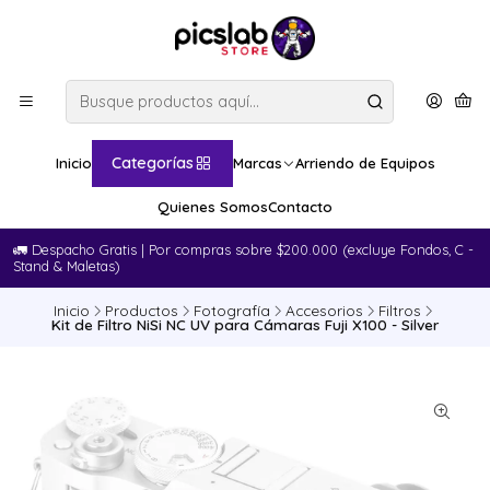
Categorías
Inicio
Marcas
Arriendo de Equipos
Quienes Somos
Contacto
🚛​ Despacho Gratis | Por compras sobre $200.000 (excluye Fondos, C -
Stand & Maletas)
Inicio
Productos
Fotografía
Accesorios
Filtros
Kit de Filtro NiSi NC UV para Cámaras Fuji X100 - Silver