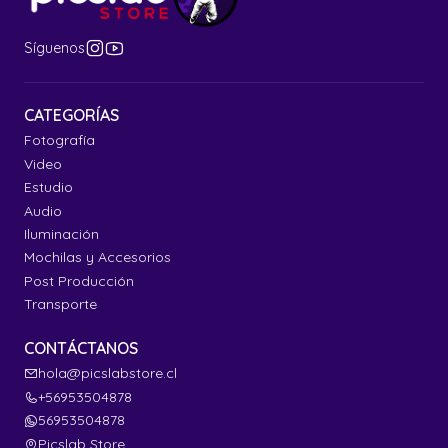
Síguenos
CATEGORÍAS
Fotografía
Video
Estudio
Audio
Iluminación
Mochilas y Accesorios
Post Producción
Transporte
CONTÁCTANOS
hola@picslabstore.cl
+56953504878
56953504878
Picslab Store