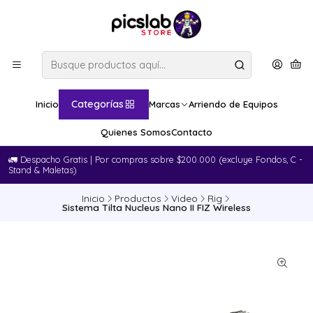
Categorías
Inicio
Marcas
Arriendo de Equipos
Quienes Somos
Contacto
🚛​ Despacho Gratis | Por compras sobre $200.000 (excluye Fondos, C -
Stand & Maletas)
Inicio
Productos
Video
Rig
Sistema Tilta Nucleus Nano II FIZ Wireless