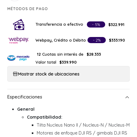
MÉTODOS DE PAGO
Transferencia o efectivo
- 5%
$322.991
Webpay, Crédito o Débito
- 2%
$333.190
Cuotas sin interés de
12
$28.333
Valor total
$339.990
Mostrar stock de ubicaciones
General
Compatibilidad:
Tilta Nucleus Nano II / Nucleus-N / Nucleus-M
Motores de enfoque DJI RS / gimbals DJI RS