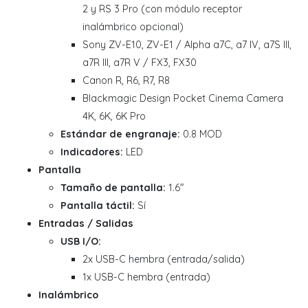
2 y RS 3 Pro (con módulo receptor
inalámbrico opcional)
Sony ZV-E10, ZV-E1 / Alpha a7C, a7 IV, a7S III,
a7R III, a7R V / FX3, FX30
Canon R, R6, R7, R8
Blackmagic Design Pocket Cinema Camera
4K, 6K, 6K Pro
Estándar de engranaje:
0.8 MOD
Indicadores:
LED
Pantalla
Tamaño de pantalla:
1.6"
Pantalla táctil:
Sí
Entradas / Salidas
USB I/O:
2x USB-C hembra (entrada/salida)
1x USB-C hembra (entrada)
Inalámbrico