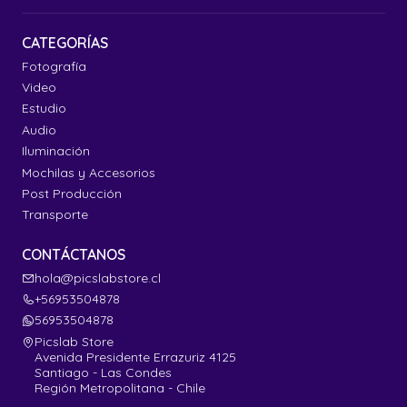
CATEGORÍAS
Fotografía
Video
Estudio
Audio
Iluminación
Mochilas y Accesorios
Post Producción
Transporte
CONTÁCTANOS
hola@picslabstore.cl
+56953504878
56953504878
Picslab Store
Avenida Presidente Errazuriz 4125
Santiago - Las Condes
Región Metropolitana - Chile