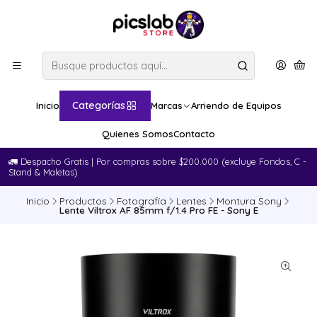
Categorías
Inicio
Marcas
Arriendo de Equipos
Quienes Somos
Contacto
🚛​ Despacho Gratis | Por compras sobre $200.000 (excluye Fondos, C -
Stand & Maletas)
Inicio
Productos
Fotografía
Lentes
Montura Sony
Lente Viltrox AF 85mm f/1.4 Pro FE - Sony E