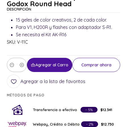
Godox Round Head
DESCRIPCIÓN
15 geles de color creativos, 2 de cada color.
Para V1, H200R y flashes con adaptador S-R1.
Se necesita el Kit AK-R16
SKU: V-11C
Agregar al Carro
Comprar ahora
Cantidad
Agregar a la lista de favoritos
MÉTODOS DE PAGO
Transferencia o efectivo
- 5%
$12.341
Webpay, Crédito o Débito
- 2%
$12.730