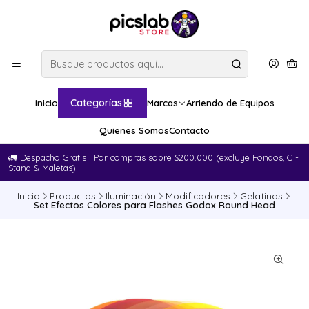
Categorías
Inicio
Marcas
Arriendo de Equipos
Quienes Somos
Contacto
🚛​ Despacho Gratis | Por compras sobre $200.000 (excluye Fondos, C -
Stand & Maletas)
Inicio
Productos
Iluminación
Modificadores
Gelatinas
Set Efectos Colores para Flashes Godox Round Head