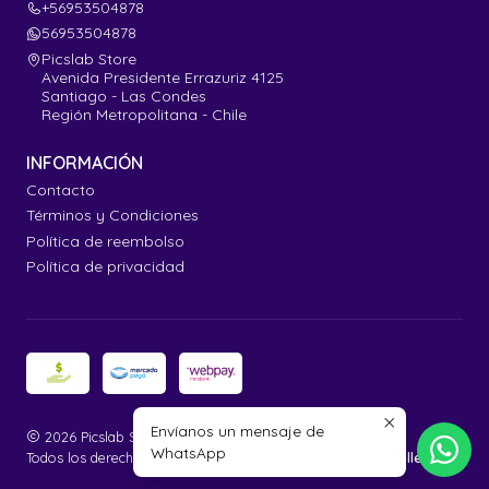
+56953504878
56953504878
Picslab Store
Avenida Presidente Errazuriz 4125
Santiago - Las Condes
Región Metropolitana - Chile
INFORMACIÓN
Contacto
Términos y Condiciones
Política de reembolso
Política de privacidad
Envíanos un mensaje de
2026 Picslab Store.
WhatsApp
Todos los derechos reservados.
Desarrollado por Jumpseller
.