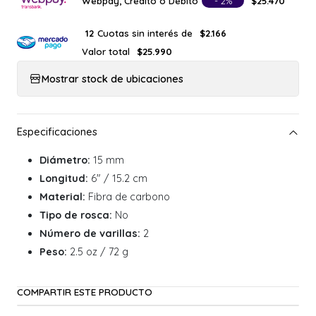
Webpay, Crédito o Débito
- 2%
$25.470
Cuotas sin interés de
12
$2.166
Valor total
$25.990
Mostrar stock de ubicaciones
Diámetro:
15 mm
Longitud:
6" / 15.2 cm
Material:
Fibra de carbono
Tipo de rosca:
No
Número de varillas:
2
Peso:
2.5 oz / 72 g
COMPARTIR ESTE PRODUCTO