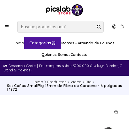
Categorías
Inicio
Marcas
Arriendo de Equipos
Quienes Somos
Contacto
🚛​ Despacho Gratis | Por compras sobre $200.000 (excluye Fondos, C -
Stand & Maletas)
Inicio
Productos
Video
Rig
Set Caños SmallRig 15mm de Fibra de Carbono - 6 pulgadas
| 1872