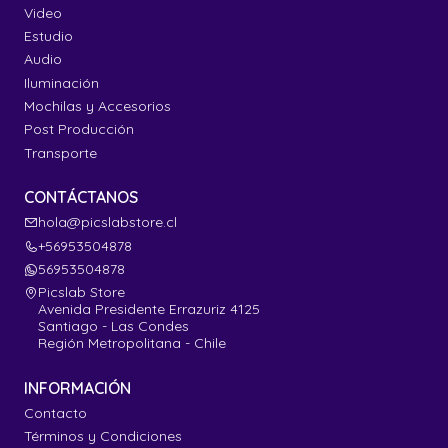
Video
Estudio
Audio
Iluminación
Mochilas y Accesorios
Post Producción
Transporte
CONTÁCTANOS
hola@picslabstore.cl
+56953504878
56953504878
Picslab Store
Avenida Presidente Errazuriz 4125
Santiago - Las Condes
Región Metropolitana - Chile
INFORMACIÓN
Contacto
Términos y Condiciones