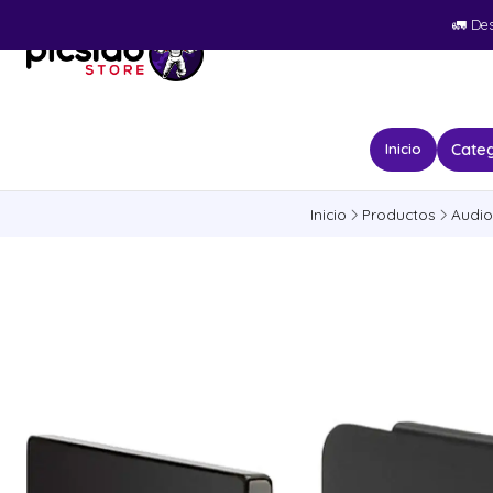
🚛​ De
Categ
Inicio
Inicio
Productos
Audio