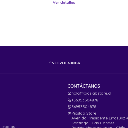
Ver detalles
VOLVER ARRIBA
S
CONTÁCTANOS
hola@picslabstore.cl
+56953504878
56953504878
Picslab Store
Avenida Presidente Errazuriz 
Santiago - Las Condes
cesorios
Región Metropolitana - Chile