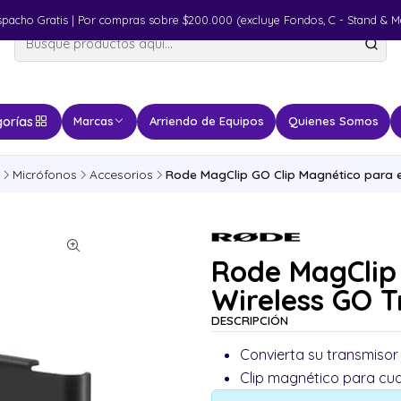
spacho Gratis | Por compras sobre $200.000 (excluye Fondos, C - Stand & M
orías
Marcas
Arriendo de Equipos
Quienes Somos
Micrófonos
Accesorios
Rode MagClip GO Clip Magnético para e
Rode MagClip 
Wireless GO 
DESCRIPCIÓN
Convierta su transmisor
Clip magnético para cua