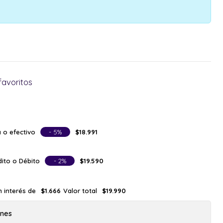
favoritos
 o efectivo
- 5%
$18.991
ito o Débito
- 2%
$19.590
n interés de
Valor total
$1.666
$19.990
ones