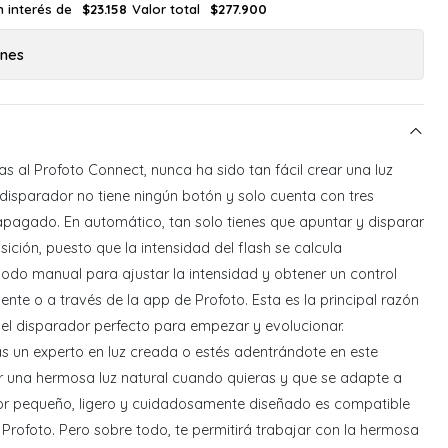
n interés de
Valor total
$23.158
$277.900
ones
as al Profoto Connect, nunca ha sido tan fácil crear una luz
l disparador no tiene ningún botón y solo cuenta con tres
apagado. En automático, tan solo tienes que apuntar y disparar
ción, puesto que la intensidad del flash se calcula
do manual para ajustar la intensidad y obtener un control
te o a través de la app de Profoto. Esta es la principal razón
 el disparador perfecto para empezar y evolucionar.
 un experto en luz creada o estés adentrándote en este
 una hermosa luz natural cuando quieras y que se adapte a
dor pequeño, ligero y cuidadosamente diseñado es compatible
 Profoto. Pero sobre todo, te permitirá trabajar con la hermosa