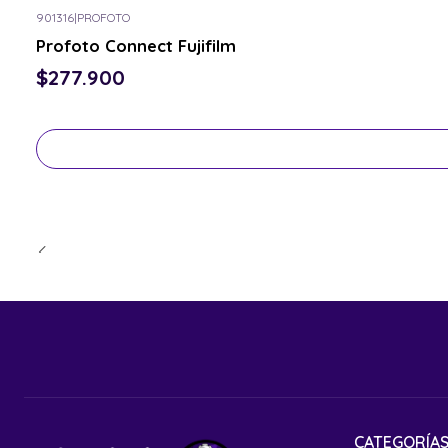
901316
|
PROFOTO
Consulta por el tuyo
Profoto Connect Fujifilm
$277.900
CATEGORÍA