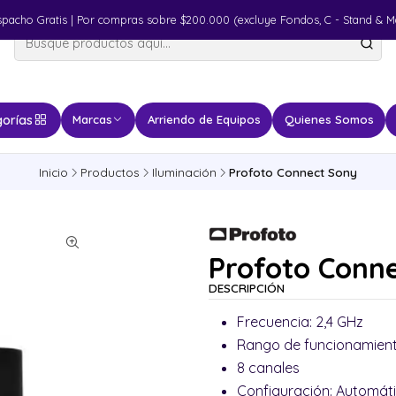
spacho Gratis | Por compras sobre $200.000 (excluye Fondos, C - Stand & M
orías
Marcas
Arriendo de Equipos
Quienes Somos
Inicio
Productos
Iluminación
Profoto Connect Sony
Profoto Conn
DESCRIPCIÓN
Frecuencia: 2,4 GHz
Rango de funcionamient
8 canales
Configuración: Automát