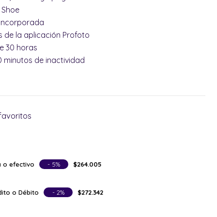
t Shoe
 incorporada
s de la aplicación Profoto
de 30 horas
 minutos de inactividad
favoritos
 o efectivo
- 5%
$264.005
ito o Débito
- 2%
$272.342