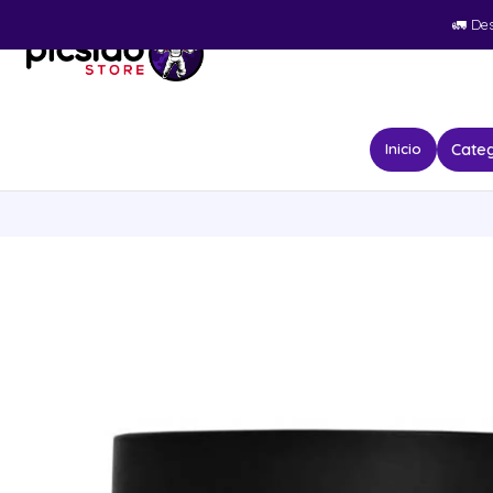
🚛​ De
Categ
Inicio