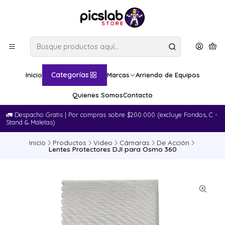
Categorías
Inicio
Marcas
Arriendo de Equipos
Quienes Somos
Contacto
🚛​ Despacho Gratis | Por compras sobre $200.000 (excluye Fondos, C -
Stand & Maletas)
Inicio
Productos
Video
Cámaras
De Acción
Lentes Protectores DJI para Osmo 360