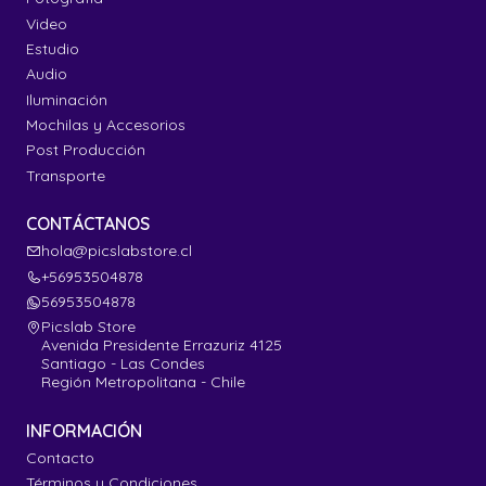
Video
Estudio
Audio
Iluminación
Mochilas y Accesorios
Post Producción
Transporte
CONTÁCTANOS
hola@picslabstore.cl
+56953504878
56953504878
Picslab Store
Avenida Presidente Errazuriz 4125
Santiago - Las Condes
Región Metropolitana - Chile
INFORMACIÓN
Contacto
Términos y Condiciones