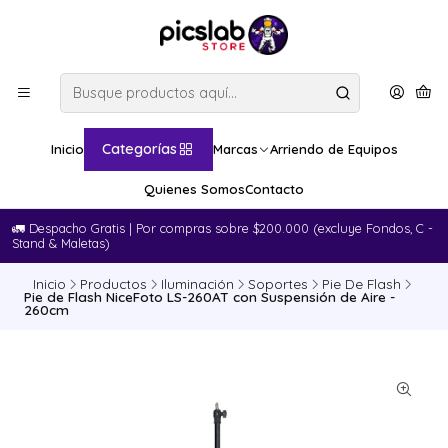
Categorías
Inicio
Marcas
Arriendo de Equipos
Quienes Somos
Contacto
🚛​ Despacho Gratis | Por compras sobre $200.000 (excluye Fondos, C -
Stand & Maletas)
Inicio
Productos
Iluminación
Soportes
Pie De Flash
Pie de Flash NiceFoto LS-260AT con Suspensión de Aire -
260cm