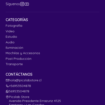
Síguenos
CATEGORÍAS
Fotografía
Video
Estudio
Audio
Iluminación
Mochilas y Accesorios
Post Producción
Transporte
CONTÁCTANOS
hola@picslabstore.cl
+56953504878
56953504878
Picslab Store
Avenida Presidente Errazuriz 4125
Santiago - Las Condes