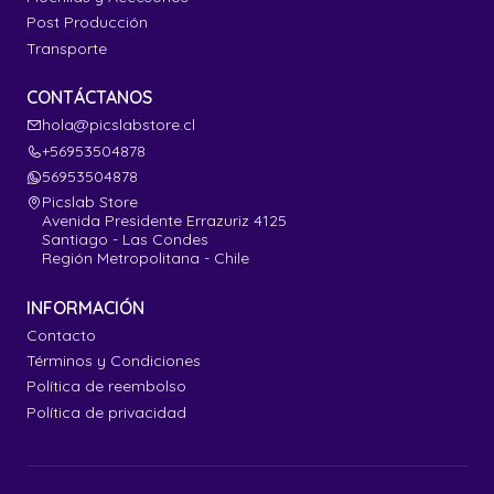
Post Producción
Transporte
CONTÁCTANOS
hola@picslabstore.cl
+56953504878
56953504878
Picslab Store
Avenida Presidente Errazuriz 4125
Santiago - Las Condes
Región Metropolitana - Chile
INFORMACIÓN
Contacto
Términos y Condiciones
Política de reembolso
Política de privacidad