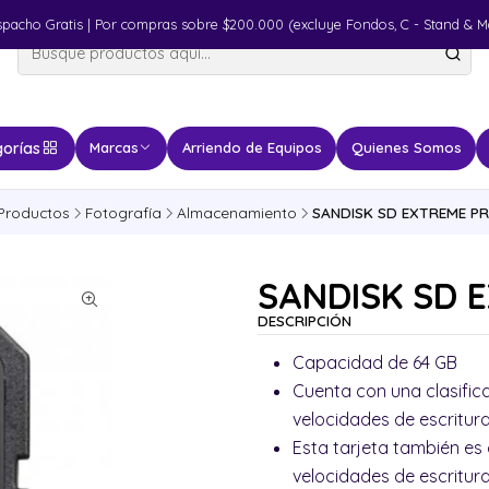
spacho Gratis | Por compras sobre $200.000 (excluye Fondos, C - Stand & M
orías
Marcas
Arriendo de Equipos
Quienes Somos
Productos
Fotografía
Almacenamiento
SANDISK SD EXTREME P
SANDISK SD 
DESCRIPCIÓN
Capacidad de 64 GB
Cuenta con una clasific
velocidades de escritur
Esta tarjeta también es
velocidades de escritur