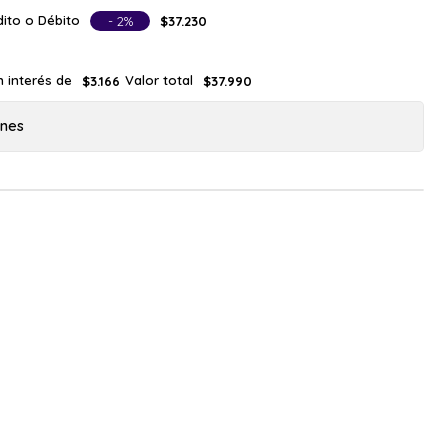
ito o Débito
- 2%
$37.230
n interés de
Valor total
$3.166
$37.990
ones