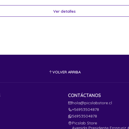
Ver detalles
VOLVER ARRIBA
S
CONTÁCTANOS
hola@picslabstore.cl
+56953504878
56953504878
Picslab Store
Avenida Presidente Errazuriz 