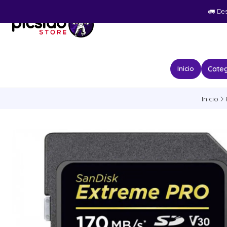
🚛​ De
Categ
Inicio
Inicio