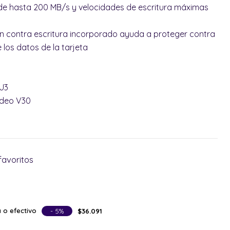
de hasta 200 MB/s y velocidades de escritura máximas
ón contra escritura incorporado ayuda a proteger contra
 los datos de la tarjeta
 U3
ideo V30
favoritos
 o efectivo
- 5%
$36.091