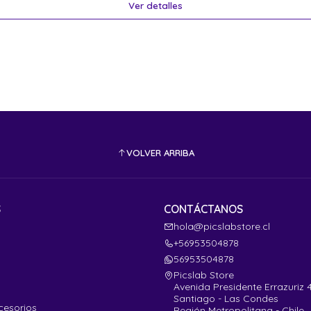
Ver detalles
VOLVER ARRIBA
S
CONTÁCTANOS
hola@picslabstore.cl
+56953504878
56953504878
Picslab Store
Avenida Presidente Errazuriz 
Santiago - Las Condes
cesorios
Región Metropolitana - Chile