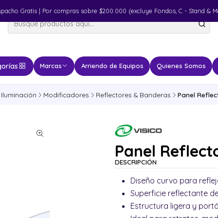
spacho Gratis | Por compras sobre $200.000 (excluye Fondos, C - Stand & M
orías
Marcas
Arriendo de Equipos
Quienes Somos
Iluminación
Modificadores
Reflectores & Banderas
Panel Reflect
Panel Reflecto
DESCRIPCIÓN
Diseño curvo para reflej
Superficie reflectante d
Estructura ligera y portá