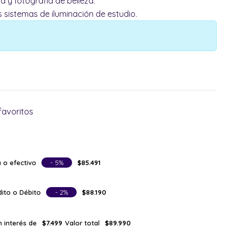
a y fotografía de belleza.
 sistemas de iluminación de estudio.
favoritos
 o efectivo
- 5%
$85.491
ito o Débito
- 2%
$88.190
n interés de
Valor total
$7.499
$89.990