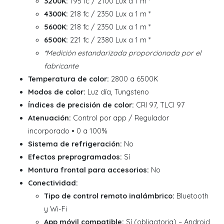
3200K:
195 fc / 2100 Lux a 1 m *
4300K:
218 fc / 2350 Lux a 1 m *
5600K:
218 fc / 2350 Lux a 1 m *
6500K:
221 fc / 2380 Lux a 1 m *
*Medición estandarizada proporcionada por el
fabricante
Temperatura de color:
2800 a 6500K
Modos de color:
Luz día, Tungsteno
Índices de precisión de color:
CRI 97, TLCI 97
Atenuación:
Control por app / Regulador
incorporado • 0 a 100%
Sistema de refrigeración:
No
Efectos preprogramados:
Sí
Montura frontal para accesorios:
No
Conectividad:
Tipo de control remoto inalámbrico:
Bluetooth
y Wi-Fi
App móvil compatible:
Sí (obligatoria) – Android