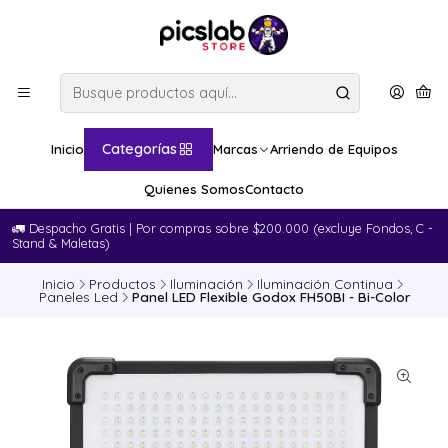
Categorías
Inicio
Marcas
Arriendo de Equipos
Quienes Somos
Contacto
🚛​ Despacho Gratis | Por compras sobre $200.000 (excluye Fondos, C -
Stand & Maletas)
Inicio
Productos
Iluminación
Iluminación Continua
Paneles Led
Panel LED Flexible Godox FH50BI - Bi-Color