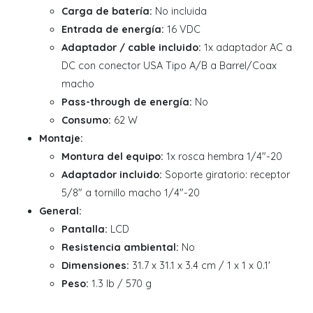
Carga de batería:
No incluida
Entrada de energía:
16 VDC
Adaptador / cable incluido:
1x adaptador AC a
DC con conector USA Tipo A/B a Barrel/Coax
macho
Pass-through de energía:
No
Consumo:
62 W
Montaje:
Montura del equipo:
1x rosca hembra 1/4"-20
Adaptador incluido:
Soporte giratorio: receptor
5/8" a tornillo macho 1/4"-20
General:
Pantalla:
LCD
Resistencia ambiental:
No
Dimensiones:
31.7 x 31.1 x 3.4 cm / 1 x 1 x 0.1'
Peso:
1.3 lb / 570 g