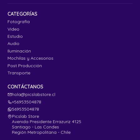
CATEGORÍAS
Fotografía
Video
Estudio
Audio
Iluminación
Mochilas y Accesorios
Post Producción
Transporte
CONTÁCTANOS
hola@picslabstore.cl
+56953504878
56953504878
Picslab Store
Avenida Presidente Errazuriz 4125
Santiago - Las Condes
Región Metropolitana - Chile