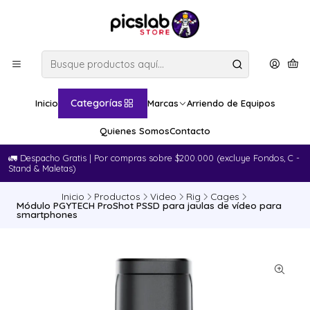
Categorías
Inicio
Marcas
Arriendo de Equipos
Quienes Somos
Contacto
🚛​ Despacho Gratis | Por compras sobre $200.000 (excluye Fondos, C -
Stand & Maletas)
Inicio
Productos
Video
Rig
Cages
Módulo PGYTECH ProShot PSSD para jaulas de vídeo para
smartphones