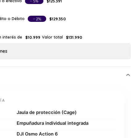
 o efectivo
- 5%
$125.391
ito o Débito
- 2%
$129.350
n interés de
Valor total
$10.999
$131.990
ones
ÍA
Jaula de protección (Cage)
Empuñadura individual integrada
DJI Osmo Action 6