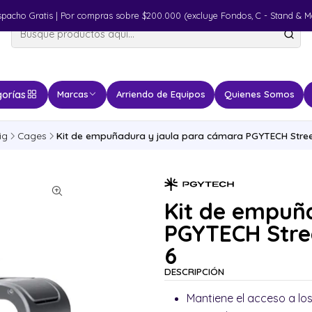
spacho Gratis | Por compras sobre $200.000 (excluye Fondos, C - Stand & M
orías
Marcas
Arriendo de Equipos
Quienes Somos
ig
Cages
Kit de empuñadura y jaula para cámara PGYTECH Stree
Kit de empuñ
PGYTECH Stre
6
DESCRIPCIÓN
Mantiene el acceso a lo