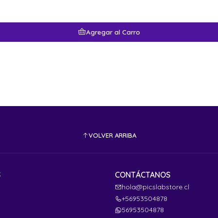
Agregar al Carro
VOLVER ARRIBA
S
CONTÁCTANOS
hola@picslabstore.cl
+56953504878
56953504878