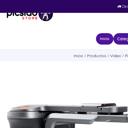
🚛​ De
Categ
Inicio
Inicio
Productos
Video
R