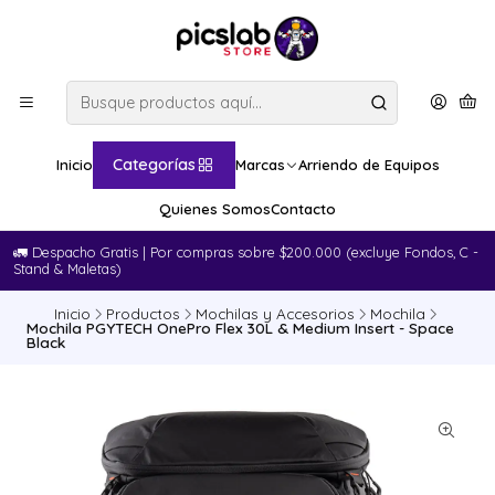
Categorías
Inicio
Marcas
Arriendo de Equipos
Quienes Somos
Contacto
🚛​ Despacho Gratis | Por compras sobre $200.000 (excluye Fondos, C -
Stand & Maletas)
Inicio
Productos
Mochilas y Accesorios
Mochila
Mochila PGYTECH OnePro Flex 30L & Medium Insert - Space
Black