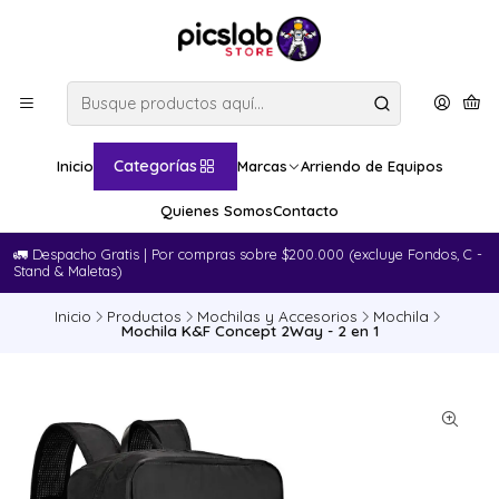
Categorías
Inicio
Marcas
Arriendo de Equipos
Quienes Somos
Contacto
🚛​ Despacho Gratis | Por compras sobre $200.000 (excluye Fondos, C -
Stand & Maletas)
Inicio
Productos
Mochilas y Accesorios
Mochila
Mochila K&F Concept 2Way - 2 en 1