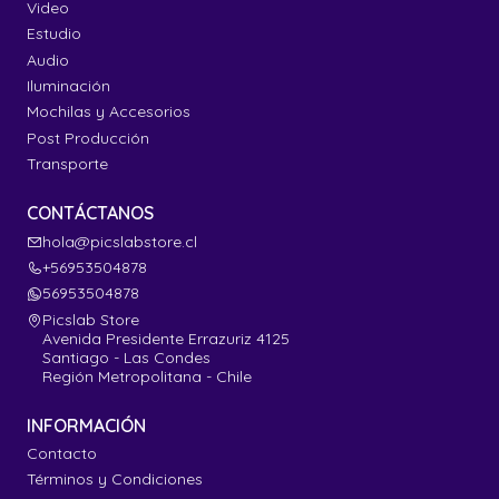
Video
Estudio
Audio
Iluminación
Mochilas y Accesorios
Post Producción
Transporte
CONTÁCTANOS
hola@picslabstore.cl
+56953504878
56953504878
Picslab Store
Avenida Presidente Errazuriz 4125
Santiago - Las Condes
Región Metropolitana - Chile
INFORMACIÓN
Contacto
Términos y Condiciones