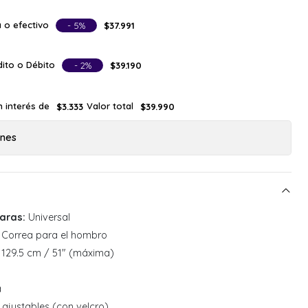
 o efectivo
- 5%
$37.991
ito o Débito
- 2%
$39.190
n interés de
Valor total
$3.333
$39.990
ones
aras:
Universal
Correa para el hombro
: 129.5 cm / 51" (máxima)
a
 ajustables (con velcro)