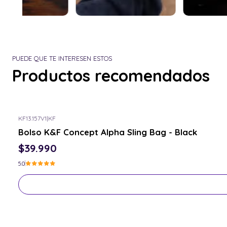
PUEDE QUE TE INTERESEN ESTOS
Productos recomendados
KF13.157V1
|
KF
Consulta por el tuyo
Bolso K&F Concept Alpha Sling Bag - Black
$39.990
5.0