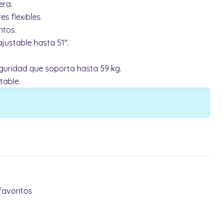
era.
s flexibles.
ntos.
justable hasta 51".
guridad que soporta hasta 59 kg.
table.
favoritos