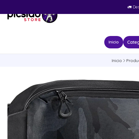
🚛​ De
Categ
Inicio
Inicio
Produ