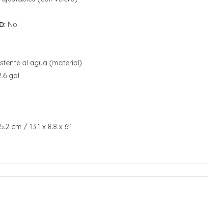
D:
No
stente al agua (material)
2.6 gal
15.2 cm / 13.1 x 8.8 x 6"