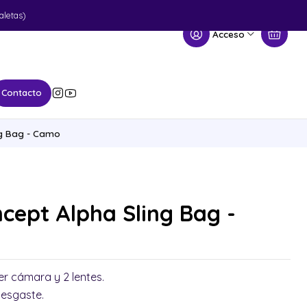
aletas)
Acceso
Contacto
ng Bag - Camo
cept Alpha Sling Bag -
r cámara y 2 lentes.
desgaste.