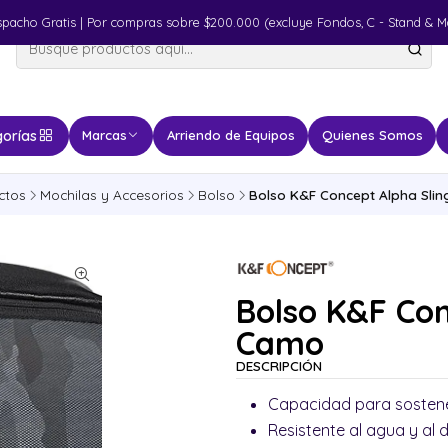
spacho Gratis | Por compras sobre $200.000 (excluye Fondos, C - Stand & M
orías
Marcas
Arriendo de Equipos
Quienes Somos
ctos
Mochilas y Accesorios
Bolso
Bolso K&F Concept Alpha Sli
Bolso K&F Con
Camo
DESCRIPCIÓN
Capacidad para sostene
Resistente al agua y al 