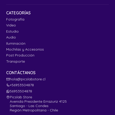
CATEGORÍAS
Fotografía
Video
Estudio
Audio
Iluminación
Mochilas y Accesorios
Post Producción
Transporte
CONTÁCTANOS
hola@picslabstore.cl
+56953504878
56953504878
Picslab Store
Avenida Presidente Errazuriz 4125
Santiago - Las Condes
Región Metropolitana - Chile