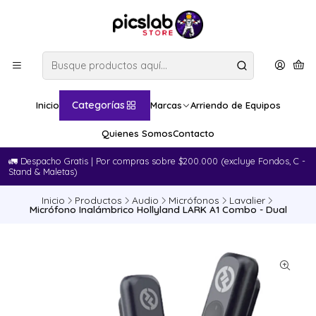
Categorías
Inicio
Marcas
Arriendo de Equipos
Quienes Somos
Contacto
🚛​ Despacho Gratis | Por compras sobre $200.000 (excluye Fondos, C -
Stand & Maletas)
Inicio
Productos
Audio
Micrófonos
Lavalier
Micrófono Inalámbrico Hollyland LARK A1 Combo - Dual