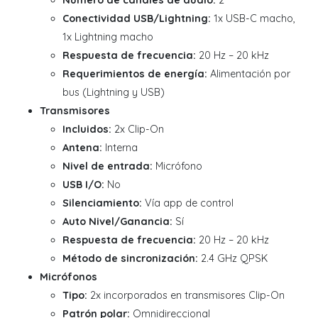
Número de canales de audio:
2
Conectividad USB/Lightning:
1x USB-C macho,
1x Lightning macho
Respuesta de frecuencia:
20 Hz – 20 kHz
Requerimientos de energía:
Alimentación por
bus (Lightning y USB)
Transmisores
Incluidos:
2x Clip-On
Antena:
Interna
Nivel de entrada:
Micrófono
USB I/O:
No
Silenciamiento:
Vía app de control
Auto Nivel/Ganancia:
Sí
Respuesta de frecuencia:
20 Hz – 20 kHz
Método de sincronización:
2.4 GHz QPSK
Micrófonos
Tipo:
2x incorporados en transmisores Clip-On
Patrón polar:
Omnidireccional