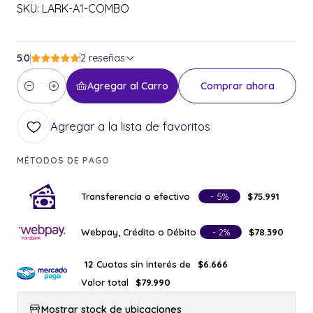
SKU: LARK-A1-COMBO
5.0
2 reseñas
Agregar al Carro
Comprar ahora
Cantidad
Agregar a la lista de favoritos
MÉTODOS DE PAGO
Transferencia o efectivo
- 5%
$75.991
Webpay, Crédito o Débito
- 2%
$78.390
Cuotas sin interés de
12
$6.666
Valor total
$79.990
Mostrar stock de ubicaciones