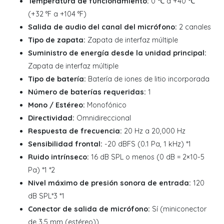
Temperatura de funcionamiento:
0 ℃ a +40 ℃
(+32 °F a +104 °F)
Salida de audio del canal del micrófono:
2 canales
Tipo de zapata:
Zapata de interfaz múltiple
Suministro de energía desde la unidad principal:
Zapata de interfaz múltiple
Tipo de batería:
Batería de iones de litio incorporada
Número de baterías requeridas:
1
Mono / Estéreo:
Monofónico
Directividad:
Omnidireccional
Respuesta de frecuencia:
20 Hz a 20,000 Hz
Sensibilidad frontal:
-20 dBFS (0.1 Pa, 1 kHz) *1
Ruido intrínseco:
16 dB SPL o menos (0 dB = 2×10-5
Pa) *1 *2
Nivel máximo de presión sonora de entrada:
120
dB SPL*3 *1
Conector de salida de micrófono:
Sí (miniconector
de 3.5 mm (estéreo))