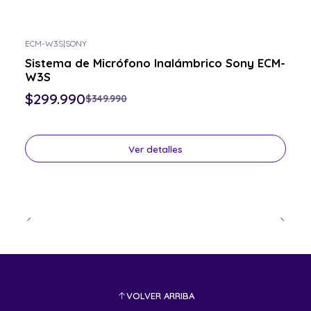
ECM-W3S
|
SONY
-14% OFF
Sistema de Micrófono Inalámbrico Sony ECM-
Consulta por el tuyo
W3S
$299.990
$349.990
Ver detalles
VOLVER ARRIBA