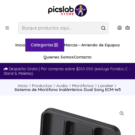
Categorías
Inicio
Marcas
Arriendo de Equipos
Quienes Somos
Contacto
🚛​ Despacho Gratis | Por compras sobre $200.000 (excluye Fondos, C -
Stand & Maletas)
Inicio
Productos
Audio
Micrófonos
Lavalier
Sistema de Micrófono Inalámbrico Dual Sony ECM-W3