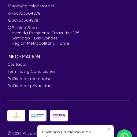
hola@picslabstore.cl
+56953504878
56953504878
Picslab Store
Avenida Presidente Errazuriz 4125
Santiago - Las Condes
Región Metropolitana - Chile
INFORMACIÓN
Contacto
Términos y Condiciones
Política de reembolso
Política de privacidad
Envíanos un mensaje de
2026 Picslab Store.