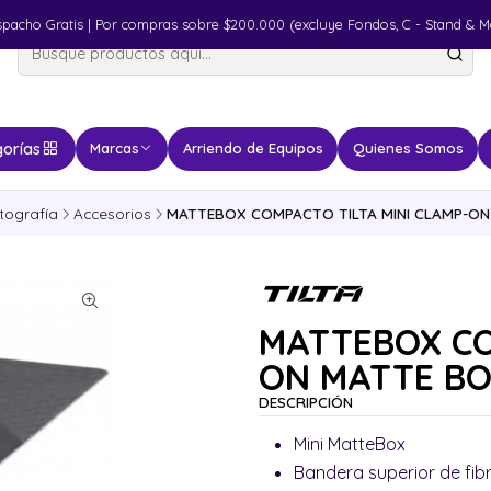
spacho Gratis | Por compras sobre $200.000 (excluye Fondos, C - Stand & M
orías
Marcas
Arriendo de Equipos
Quienes Somos
tografía
Accesorios
MATTEBOX COMPACTO TILTA MINI CLAMP-ON 
MATTEBOX CO
ON MATTE BOX
DESCRIPCIÓN
Mini MatteBox
Bandera superior de fi