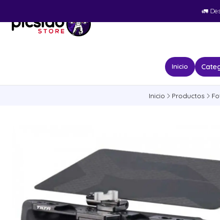
🚛​ De
Categ
Inicio
Inicio
Productos
Fo