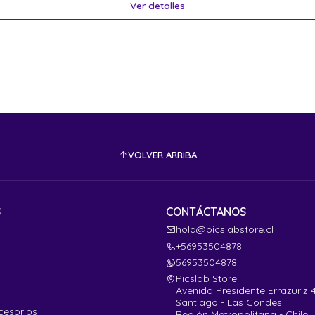
Ver detalles
VOLVER ARRIBA
S
CONTÁCTANOS
hola@picslabstore.cl
+56953504878
56953504878
Picslab Store
Avenida Presidente Errazuriz 
Santiago - Las Condes
cesorios
Región Metropolitana - Chile