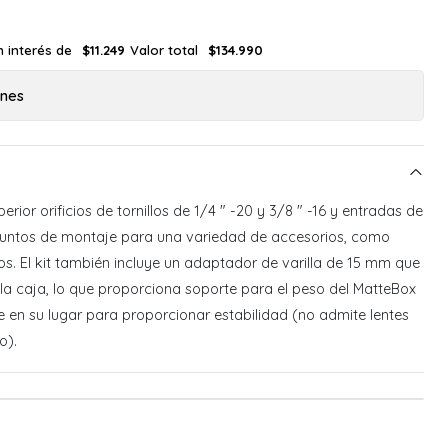
n interés de
Valor total
$11.249
$134.990
ones
erior orificios de tornillos de 1/4 ″ -20 y 3/8 ″ -16 y entradas de
puntos de montaje para una variedad de accesorios, como
s. El kit también incluye un adaptador de varilla de 15 mm que
e la caja, lo que proporciona soporte para el peso del MatteBox
e en su lugar para proporcionar estabilidad (no admite lentes
o).