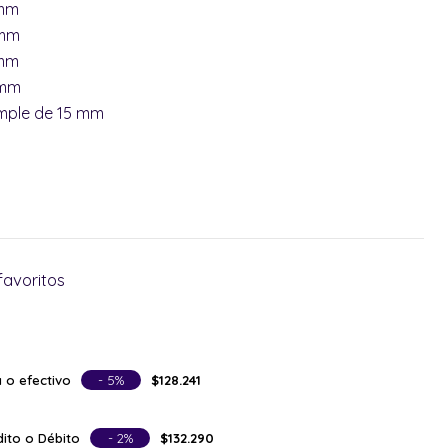
 mm
 mm
 mm
 mm
imple de 15 mm
favoritos
 o efectivo
- 5%
$128.241
ito o Débito
- 2%
$132.290