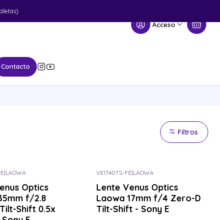
aletas)
Acceso
Contacto
Filtros
FE
|
LAOWA
VE1740TS-FE
|
LAOWA
enus Optics
Lente Venus Optics
35mm f/2.8
Laowa 17mm f/4 Zero-D
ilt-Shift 0.5x
Tilt-Shift - Sony E
 Sony E