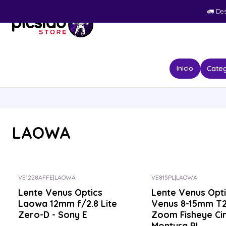
🚛​ De
Categ
Inicio
LAOWA
VE1228AFFE
|
LAOWA
VE815PL
|
LAOWA
Lente Venus Optics
Lente Venus Opt
Laowa 12mm f/2.8 Lite
Venus 8-15mm T2
Zero-D - Sony E
Zoom Fisheye Cin
Montura PL