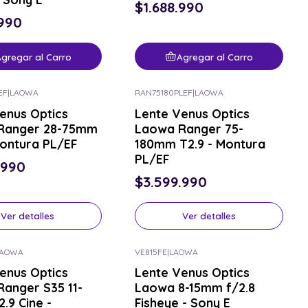
$1.688.990
.990
gregar al Carro
Agregar al Carro
EF
|
LAOWA
RAN75180PLEF
|
LAOWA
or el tuyo
Consulta por el tuyo
enus Optics
Lente Venus Optics
Ranger 28-75mm
Laowa Ranger 75-
Montura PL/EF
180mm T2.9 - Montura
PL/EF
.990
$3.599.990
Ver detalles
Ver detalles
LAOWA
VE815FE
|
LAOWA
or el tuyo
Consulta por el tuyo
enus Optics
Lente Venus Optics
anger S35 11-
Laowa 8-15mm f/2.8
.9 Cine -
Fisheye - Sony E