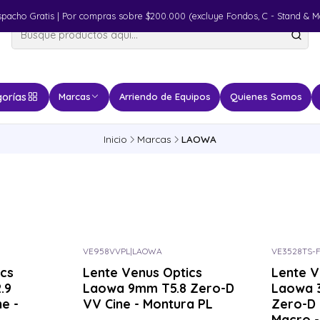
spacho Gratis | Por compras sobre $200.000 (excluye Fondos, C - Stand & M
orías
Marcas
Arriendo de Equipos
Quienes Somos
Inicio
Marcas
LAOWA
VE958VVPL
|
LAOWA
VE3528TS-
ics
Lente Venus Optics
Lente V
.9
Laowa 9mm T5.8 Zero-D
Laowa 
e -
VV Cine - Montura PL
Zero-D T
Macro -