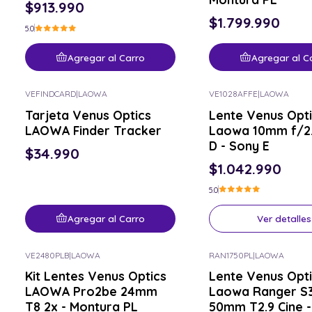
$913.990
$1.799.990
5.0
Agregar al Carro
Agregar al C
VEFINDCARD
|
LAOWA
VE1028AFFE
|
LAOWA
Consulta por el tuyo
Tarjeta Venus Optics
Lente Venus Opt
LAOWA Finder Tracker
Laowa 10mm f/2.
D - Sony E
$34.990
$1.042.990
5.0
Agregar al Carro
Ver detalles
VE2480PLB
|
LAOWA
RAN1750PL
|
LAOWA
Consulta por el tuyo
Consulta por el tuyo
Kit Lentes Venus Optics
Lente Venus Opt
LAOWA Pro2be 24mm
Laowa Ranger S3
T8 2x - Montura PL
50mm T2.9 Cine -