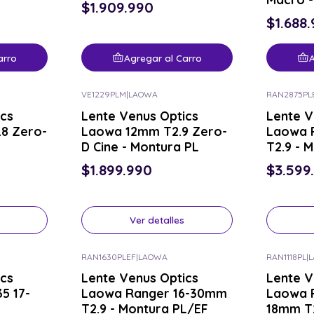
$1.909.990
$1.688
arro
Agregar al Carro
A
VE1229PLM
|
LAOWA
RAN2875PL
Consulta por el tuyo
Consulta p
ics
Lente Venus Optics
Lente V
8 Zero-
Laowa 12mm T2.9 Zero-
Laowa 
D Cine - Montura PL
T2.9 - 
$1.899.990
$3.599
Ver detalles
RAN1630PLEF
|
LAOWA
RAN1118PL
|
Consulta por el tuyo
Consulta p
ics
Lente Venus Optics
Lente V
5 17-
Laowa Ranger 16-30mm
Laowa R
T2.9 - Montura PL/EF
18mm T2