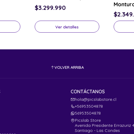
Montur
$3.299.990
$2.349
Ver detalles
VOLVER ARRIBA
S
CONTÁCTANOS
hola@picslabstore.cl
+56953504878
56953504878
Picslab Store
Avenida Presidente Errazuriz 
Santiago - Las Condes