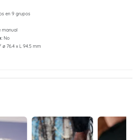
os en 9 grupos
 manual
n:
No
 / ø 76.4 x L 94.5 mm