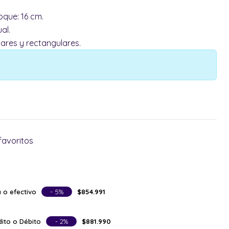
oque: 16 cm.
al.
lares y rectangulares.
favoritos
 o efectivo
- 5%
$854.991
ito o Débito
- 2%
$881.990