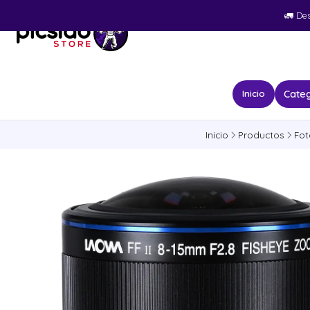
🚛​ De
Categ
Inicio
Inicio
Productos
Fot