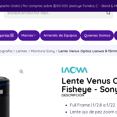
spacho Gratis | Por compras sobre $200.000 (excluye Fondos, C - Stand & M
orías
Marcas
Arriendo de Equipos
Quienes Somos
ografía
Lentes
Montura Sony
Lente Venus Optics Laowa 8-15mm 
Lente Venus 
Fisheye - Son
DESCRIPCIÓN
Full Frame | f/2.8 a f/22.
Lente ojo de pez zoom d