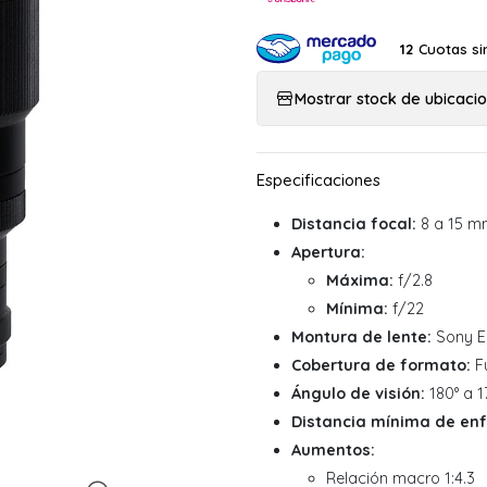
Cuotas si
12
Mostrar stock de ubicaci
Distancia focal:
8 a 15 m
Apertura:
Máxima:
f/2.8
Mínima:
f/22
Montura de lente:
Sony E
Cobertura de formato:
Fu
Ángulo de visión:
180° a 1
Distancia mínima de en
Aumentos:
Relación macro 1:4.3