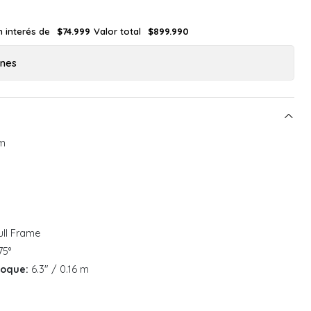
n interés de
Valor total
$74.999
$899.990
ones
m
ll Frame
75°
foque:
6.3" / 0.16 m