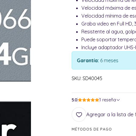
Velocidad máxima de lec
Velocidad máxima de esc
Velocidad mínima de esc
Graba video en Full HD, 
Resistente al agua, golp
Puede soportar temper
Incluye adaptador UHS-
Garantía:
6 meses
SKU: SD40045
5.0
1 reseña
Agregar a la lista de 
MÉTODOS DE PAGO