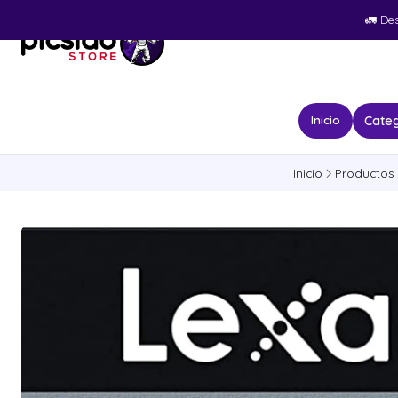
🚛​ De
Categ
Inicio
Inicio
Productos