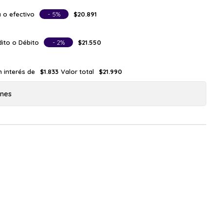
 o efectivo
- 5%
$20.891
ito o Débito
- 2%
$21.550
n interés de
Valor total
$1.833
$21.990
ones