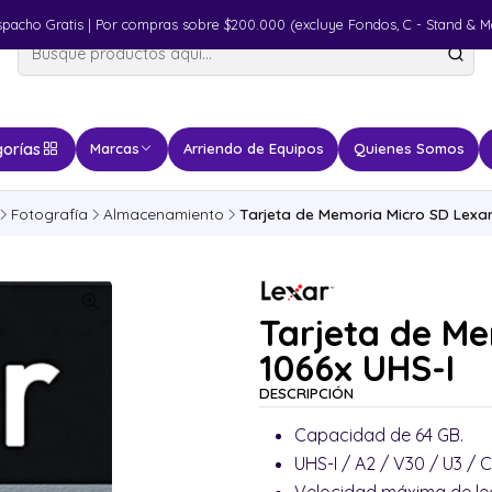
spacho Gratis | Por compras sobre $200.000 (excluye Fondos, C - Stand & M
orías
Marcas
Arriendo de Equipos
Quienes Somos
Fotografía
Almacenamiento
Tarjeta de Memoria Micro SD Lexar
Tarjeta de M
1066x UHS-I
DESCRIPCIÓN
Capacidad de 64 GB.
UHS-I / A2 / V30 / U3 / C