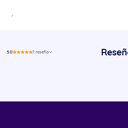
Reseñ
5.0
1 reseña