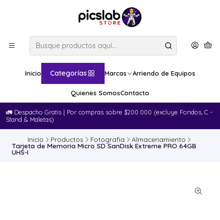
Categorías
Inicio
Marcas
Arriendo de Equipos
Quienes Somos
Contacto
🚛​ Despacho Gratis | Por compras sobre $200.000 (excluye Fondos, C -
Stand & Maletas)
Inicio
Productos
Fotografía
Almacenamiento
Tarjeta de Memoria Micro SD SanDisk Extreme PRO 64GB
UHS-I