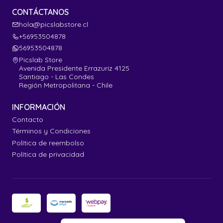
CONTÁCTANOS
hola@picslabstore.cl
+56953504878
56953504878
Picslab Store
Avenida Presidente Errazuriz 4125
Santiago - Las Condes
Región Metropolitana - Chile
INFORMACIÓN
Contacto
Términos y Condiciones
Política de reembolso
Política de privacidad