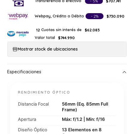
Transferencia o efectivo
- 5%
$707.741
Webpay, Crédito o Débito
- 2%
$730.090
Cuotas sin interés de
12
$62.083
Valor total
$744.990
Mostrar stock de ubicaciones
RENDIMIENTO ÓPTICO
Distancia Focal
56mm (Eq. 85mm Full
Frame)
Apertura
Máx: f/1.2 | Mín: f/16
Diseño Óptico
13 Elementos en 8