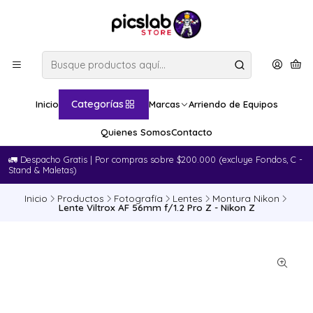
Categorías
Inicio
Marcas
Arriendo de Equipos
Quienes Somos
Contacto
🚛​ Despacho Gratis | Por compras sobre $200.000 (excluye Fondos, C -
Stand & Maletas)
Inicio
Productos
Fotografía
Lentes
Montura Nikon
Lente Viltrox AF 56mm f/1.2 Pro Z - Nikon Z