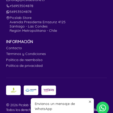
+56953504878
56953504878
Picslab Store
Avenida Presidente Errazuriz 4125
Santiago - Las Condes
Región Metropolitana - Chile
INFORMACIÓN
Contacto
Términos y Condiciones
Política de reembolso
Política de privacidad
Envíanos un mensaje de
2026 Picslab Store.
WhatsApp
Todos los derechos reservados.
Desarrollado por Jumpseller
.