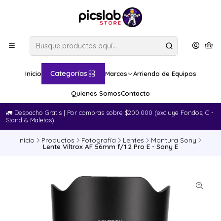
Categorías
Inicio
Marcas
Arriendo de Equipos
Quienes Somos
Contacto
🚛​ Despacho Gratis | Por compras sobre $200.000 (excluye Fondos, C -
Stand & Maletas)
Inicio
Productos
Fotografía
Lentes
Montura Sony
Lente Viltrox AF 56mm f/1.2 Pro E - Sony E