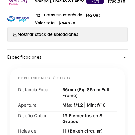
Webpay, Crédito o Débito
- 2%
$730.090
Cuotas sin interés de
12
$62.083
Valor total
$744.990
Mostrar stock de ubicaciones
RENDIMIENTO ÓPTICO
Distancia Focal
56mm (Eq. 85mm Full
Frame)
Apertura
Máx: f/1.2 | Mín: f/16
Diseño Óptico
13 Elementos en 8
Grupos
Hojas de
11 (Bokeh circular)