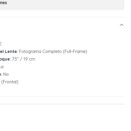
ones
E
el Lente
: Fotograma Completo (Full-Frame)
foque
: 7.5" / 19 cm
us
n
: No
 (Frontal)