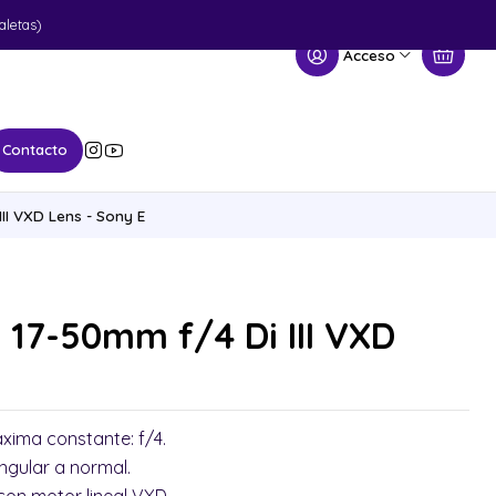
aletas)
Acceso
Contacto
II VXD Lens - Sony E
17-50mm f/4 Di III VXD
áxima constante: f/4.
ngular a normal.