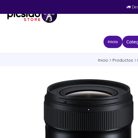
🚛​ De
Categ
Inicio
Inicio
Productos