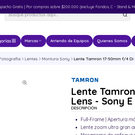
spacho Gratis | Por compras sobre $200.000 (excluye Fondos, C - Stand & M
orías
Marcas
Arriendo de Equipos
Quienes Somos
Fotografía
Lentes
Montura Sony
Lente Tamron 17-50mm f/4 Di I
Lente Tamron 
Lens - Sony E
DESCRIPCIÓN
Full-Frame | Apertura m
Lente zoom ultra gran a