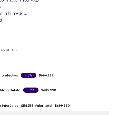
on motor lineal VXD.
s.
 a la humedad.
a.
favoritos
 o efectivo
- 5%
$664.991
ito o Débito
- 2%
$685.990
n interés de
Valor total
$58.333
$699.990