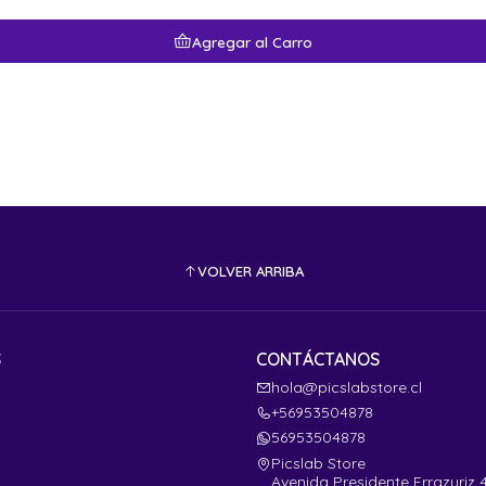
Agregar al Carro
VOLVER ARRIBA
S
CONTÁCTANOS
hola@picslabstore.cl
+56953504878
56953504878
Picslab Store
Avenida Presidente Errazuriz 