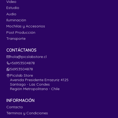
Video
Estudio
Audio
Iluminación
Mochilas y Accesorios
Post Producción
Transporte
CONTÁCTANOS
hola@picslabstore.cl
+56953504878
56953504878
Picslab Store
Avenida Presidente Errazuriz 4125
Santiago - Las Condes
Región Metropolitana - Chile
INFORMACIÓN
Contacto
Términos y Condiciones