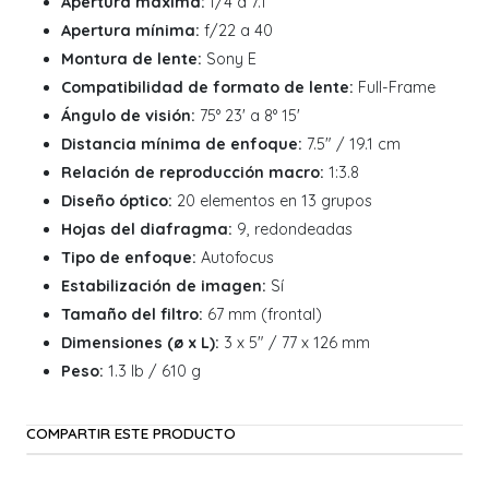
Apertura máxima:
f/4 a 7.1
Apertura mínima:
f/22 a 40
Montura de lente:
Sony E
Compatibilidad de formato de lente:
Full-Frame
Ángulo de visión:
75° 23' a 8° 15'
Distancia mínima de enfoque:
7.5" / 19.1 cm
Relación de reproducción macro:
1:3.8
Diseño óptico:
20 elementos en 13 grupos
Hojas del diafragma:
9, redondeadas
Tipo de enfoque:
Autofocus
Estabilización de imagen:
Sí
Tamaño del filtro:
67 mm (frontal)
Dimensiones (ø x L):
3 x 5" / 77 x 126 mm
Peso:
1.3 lb / 610 g
COMPARTIR ESTE PRODUCTO