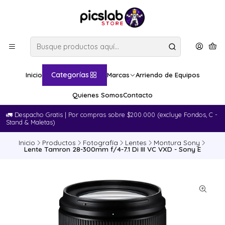
Categorías
Inicio
Marcas
Arriendo de Equipos
Quienes Somos
Contacto
🚛​ Despacho Gratis | Por compras sobre $200.000 (excluye Fondos, C -
Stand & Maletas)
Inicio
Productos
Fotografía
Lentes
Montura Sony
Lente Tamron 28-300mm f/4-7.1 Di III VC VXD - Sony E