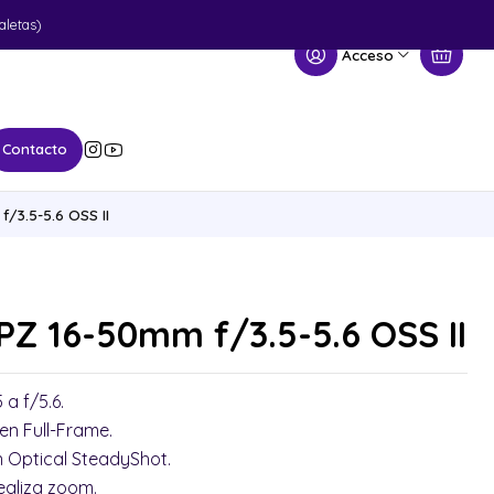
aletas)
Acceso
Contacto
/3.5-5.6 OSS II
PZ 16-50mm f/3.5-5.6 OSS II
 a f/5.6.
en Full-Frame.
n Optical SteadyShot.
ealiza zoom.