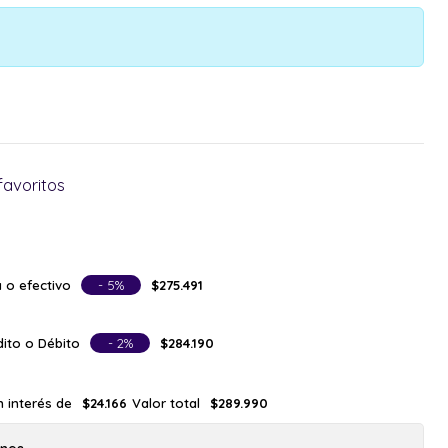
favoritos
 o efectivo
- 5%
$275.491
ito o Débito
- 2%
$284.190
n interés de
Valor total
$24.166
$289.990