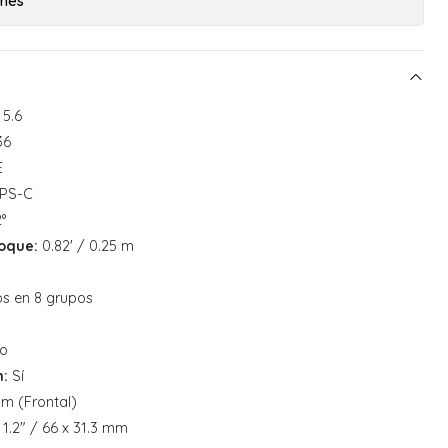
ones
 5.6
36
E
PS-C
°
oque:
0.82' / 0.25 m
s en 8 grupos
o
n:
Sí
m (Frontal)
 1.2" / 66 x 31.3 mm