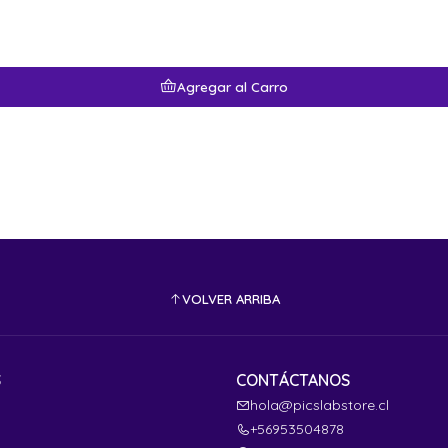
Agregar al Carro
VOLVER ARRIBA
S
CONTÁCTANOS
hola@picslabstore.cl
+56953504878