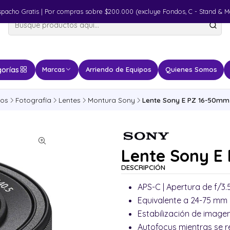
spacho Gratis | Por compras sobre $200.000 (excluye Fondos, C - Stand & M
orías
Marcas
Arriendo de Equipos
Quienes Somos
tos
Fotografía
Lentes
Montura Sony
Lente Sony E PZ 16-50mm f
Lente Sony E 
DESCRIPCIÓN
APS-C | Apertura de f/3.5
Equivalente a 24-75 mm 
Estabilización de image
Autofocus mientras se r