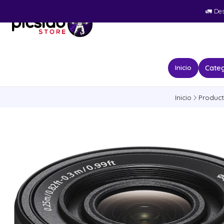
🚛​ De
Categ
Inicio
Inicio
Produc