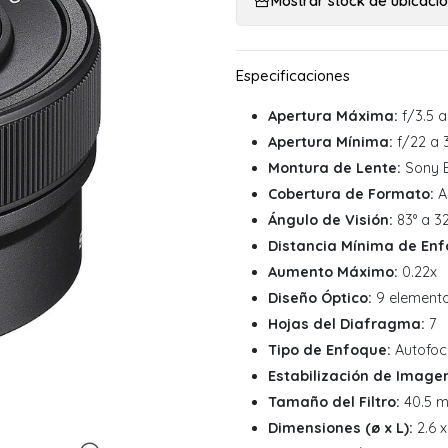
Mostrar stock de ubicaci
Apertura Máxima:
f/3.5 a
Apertura Mínima:
f/22 a 
Montura de Lente:
Sony 
Cobertura de Formato:
A
Ángulo de Visión:
83° a 32
Distancia Mínima de Enf
Aumento Máximo:
0.22x
Diseño Óptico:
9 elemento
Hojas del Diafragma:
7
Tipo de Enfoque:
Autofoc
Estabilización de Image
Tamaño del Filtro:
40.5 m
Dimensiones (ø x L):
2.6 x