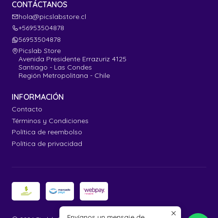
CONTÁCTANOS
hola@picslabstore.cl
+56953504878
56953504878
Picslab Store
Avenida Presidente Errazuriz 4125
Santiago - Las Condes
Región Metropolitana - Chile
INFORMACIÓN
Contacto
Términos y Condiciones
Política de reembolso
Política de privacidad
Envíanos un mensaje de