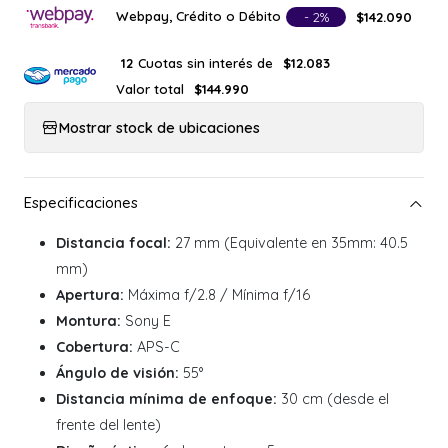
Webpay, Crédito o Débito
- 2%
$142.090
Cuotas sin interés de
12
$12.083
Valor total
$144.990
Mostrar stock de ubicaciones
Distancia focal:
27 mm (Equivalente en 35mm: 40.5
mm)
Apertura:
Máxima f/2.8 / Mínima f/16
Montura:
Sony E
Cobertura:
APS-C
Ángulo de visión:
55°
Distancia mínima de enfoque:
30 cm (desde el
frente del lente)