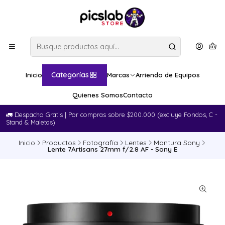
Categorías
Inicio
Marcas
Arriendo de Equipos
Quienes Somos
Contacto
🚛​ Despacho Gratis | Por compras sobre $200.000 (excluye Fondos, C -
Stand & Maletas)
Inicio
Productos
Fotografía
Lentes
Montura Sony
Lente 7Artisans 27mm f/2.8 AF - Sony E