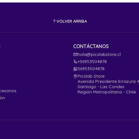
VOLVER ARRIBA
S
CONTÁCTANOS
hola@picslabstore.cl
+56953504878
56953504878
Picslab Store
Avenida Presidente Errazuriz 
Santiago - Las Condes
cesorios
Región Metropolitana - Chile
ión