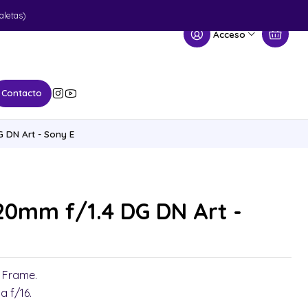
aletas)
Acceso
Contacto
 DN Art - Sony E
20mm f/1.4 DG DN Art -
l Frame.
a f/16.