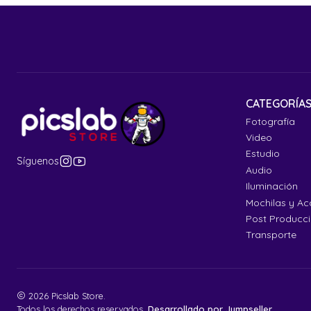
CATEGORÍA
Fotografía
Video
Estudio
Síguenos
Audio
Iluminación
Mochilas y Ac
Post Producc
Transporte
2026 Picslab Store.
Todos los derechos reservados.
Desarrollado por Jumpseller
.