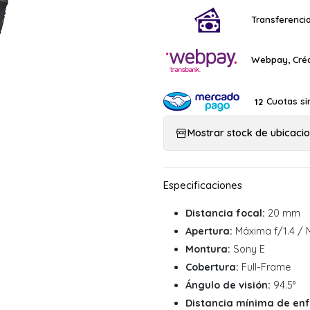
Transferencia
Webpay, Créd
Cuotas si
12
Mostrar stock de ubicaci
Distancia focal:
20 mm
Apertura:
Máxima f/1.4 / 
Montura:
Sony E
Cobertura:
Full-Frame
Ángulo de visión:
94.5°
Distancia mínima de en