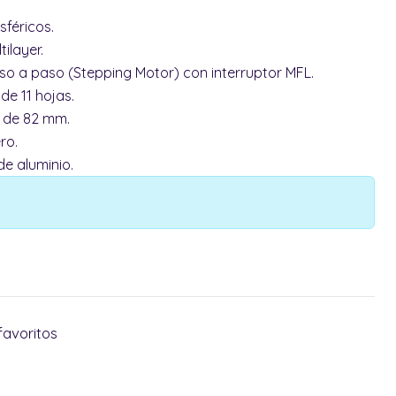
sféricos.
ilayer.
o a paso (Stepping Motor) con interruptor MFL.
e 11 hojas.
o de 82 mm.
ro.
e aluminio.
favoritos