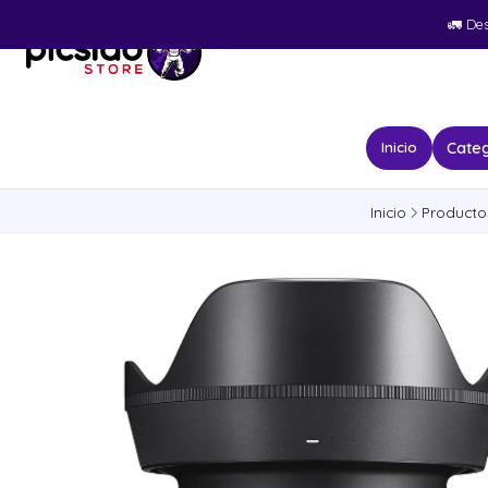
🚛​ De
Categ
Inicio
Inicio
Producto