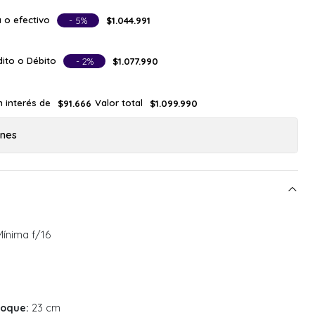
 o efectivo
- 5%
$1.044.991
ito o Débito
- 2%
$1.077.990
n interés de
Valor total
$91.666
$1.099.990
ones
Mínima f/16
foque:
23 cm