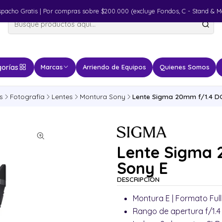
spacho Gratis | Por compras sobre $200.000 (excluye Fondos, C - Stand & M
orías
Marcas
Arriendo de Equipos
Quienes Somos
s
Fotografía
Lentes
Montura Sony
Lente Sigma 20mm f/1.4 DG
Lente Sigma 
Sony E
DESCRIPCIÓN
Montura E | Formato Ful
Rango de apertura f/1.4 