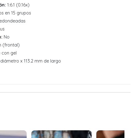
ón:
1:6.1 (0.16x)
os en 15 grupos
redondeadas
us
n:
No
(frontal)
 con gel
diámetro x 113.2 mm de largo