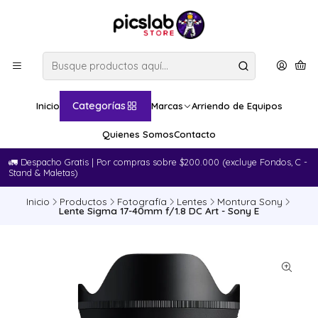
Categorías
Inicio
Marcas
Arriendo de Equipos
Quienes Somos
Contacto
🚛​ Despacho Gratis | Por compras sobre $200.000 (excluye Fondos, C -
Stand & Maletas)
Inicio
Productos
Fotografía
Lentes
Montura Sony
Lente Sigma 17-40mm f/1.8 DC Art - Sony E