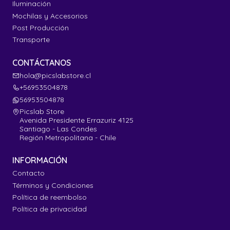
Iluminación
Mochilas y Accesorios
Post Producción
Transporte
CONTÁCTANOS
hola@picslabstore.cl
+56953504878
56953504878
Picslab Store
Avenida Presidente Errazuriz 4125
Santiago - Las Condes
Región Metropolitana - Chile
INFORMACIÓN
Contacto
Términos y Condiciones
Política de reembolso
Política de privacidad