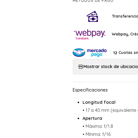
MÉTODOS DE PAGO
Transferencia
Webpay, Créd
Cuotas si
12
Mostrar stock de ubicaci
Longitud focal
• 17 a 40 mm (equivalente
Apertura
• Máxima: f/1.8
• Mínima: f/16