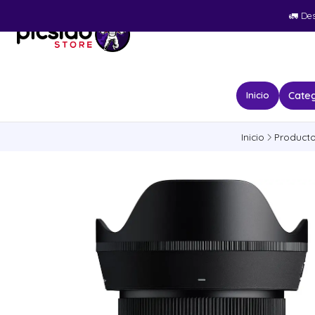
🚛​ De
Categ
Inicio
Inicio
Product