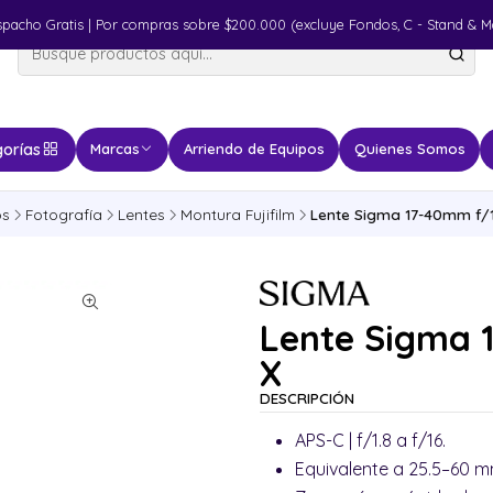
spacho Gratis | Por compras sobre $200.000 (excluye Fondos, C - Stand & M
orías
Marcas
Arriendo de Equipos
Quienes Somos
os
Fotografía
Lentes
Montura Fujifilm
Lente Sigma 17-40mm f/1.8
Lente Sigma 1
X
DESCRIPCIÓN
APS-C | f/1.8 a f/16.
Equivalente a 25.5–60 mm