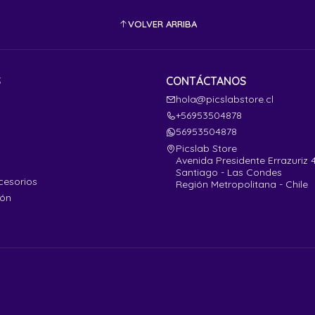
VOLVER ARRIBA
S
CONTÁCTANOS
hola@picslabstore.cl
+56953504878
56953504878
Picslab Store
Avenida Presidente Errazuriz 
Santiago - Las Condes
cesorios
Región Metropolitana - Chile
ión