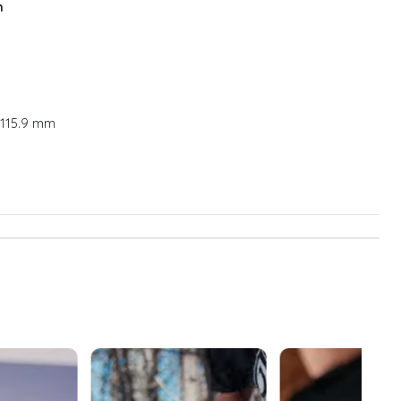
n
L 115.9 mm