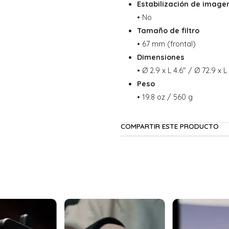
Estabilización de image
• No
Tamaño de filtro
• 67 mm (frontal)
Dimensiones
• Ø 2.9 x L 4.6" / Ø 72.9 x 
Peso
• 19.8 oz / 560 g
COMPARTIR ESTE PRODUCTO