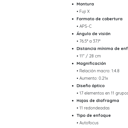
Montura
• Fuji X
Formato de cobertura
• APS-C
Ángulo de visión
• 76.5° a 37.1°
Distancia mínima de en
• 11" / 28 cm
Magnificación
• Relación macro: 1:4.8
• Aumento: 0.21x
Diseño óptico
• 17 elementos en 11 grupo
Hojas de diafragma
• 11 redondeadas
Tipo de enfoque
• Autofocus