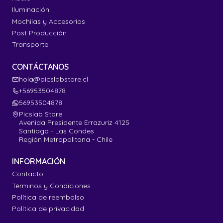
Iluminación
Mochilas y Accesorios
Post Producción
Transporte
CONTÁCTANOS
hola@picslabstore.cl
+56953504878
56953504878
Picslab Store
Avenida Presidente Errazuriz 4125
Santiago - Las Condes
Región Metropolitana - Chile
INFORMACIÓN
Contacto
Términos y Condiciones
Política de reembolso
Política de privacidad