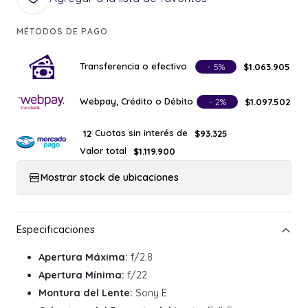
MÉTODOS DE PAGO
Transferencia o efectivo
- 5%
$1.063.905
Webpay, Crédito o Débito
- 2%
$1.097.502
Cuotas sin interés de
12
$93.325
Valor total
$1.119.900
Mostrar stock de ubicaciones
Apertura Máxima:
f/2.8
Apertura Mínima:
f/22
Montura del Lente:
Sony E