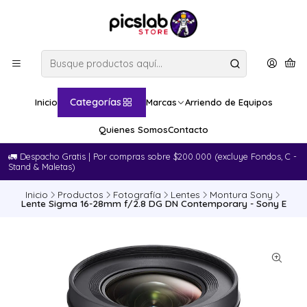
Categorías
Inicio
Marcas
Arriendo de Equipos
Quienes Somos
Contacto
🚛​ Despacho Gratis | Por compras sobre $200.000 (excluye Fondos, C -
Stand & Maletas)
Inicio
Productos
Fotografía
Lentes
Montura Sony
Lente Sigma 16-28mm f/2.8 DG DN Contemporary - Sony E