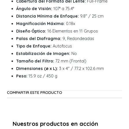
Cobertura del Formato del Lente:
Full-Frame
Ángulo de Visión:
107° a 75.4°
Distancia Mínima de Enfoque:
9.8" / 25 cm
Magnificación Máxima:
0.18x
Diseño Óptico:
16 Elementos en 11 Grupos
Palas del Diafragma:
9, Redondeadas
Tipo de Enfoque:
Autofocus
Estabilización de Imagen:
No
Tamaño del Filtro:
72 mm (Frontal)
Dimensiones (ø x L):
3 x 4" / 77.2 x 102.6 mm
Peso:
15.9 oz / 450 g
COMPARTIR ESTE PRODUCTO