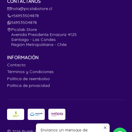
CONTÁCTANOS
hola@picslabstore.cl
+56953504878
56953504878
Picslab Store
Avenida Presidente Errazuriz 4125
Santiago - Las Condes
Región Metropolitana - Chile
INFORMACIÓN
Contacto
Términos y Condiciones
Política de reembolso
Política de privacidad
Envíanos un mensaje de
2026 Picslab Store.