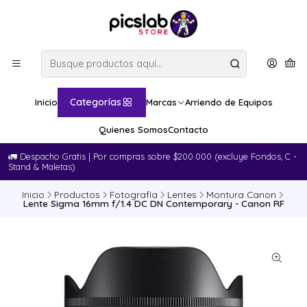
Categorías
Inicio
Marcas
Arriendo de Equipos
Quienes Somos
Contacto
🚛​ Despacho Gratis | Por compras sobre $200.000 (excluye Fondos, C -
Stand & Maletas)
Inicio
Productos
Fotografía
Lentes
Montura Canon
Lente Sigma 16mm f/1.4 DC DN Contemporary - Canon RF