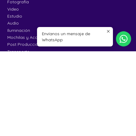
Fotografía
Video
Estudio
Audio
Iluminación
Envíanos un mensaje de
Mochilas y Accesorios
WhatsApp
Post Producción
Transporte
CONTÁCTANOS
hola@picslabstore.cl
+56953504878
56953504878
Picslab Store
Avenida Presidente Errazuriz 4125
Santiago - Las Condes
Región Metropolitana - Chile
INFORMACIÓN
Contacto