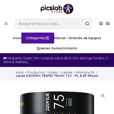
Categorías
Inicio
Marcas
Arriendo de Equipos
Quienes Somos
Contacto
🚛​ Despacho Gratis | Por compras sobre $200.000 (excluye Fondos, C -
Stand & Maletas)
Inicio
Productos
Video
Lentes
Montura PL
Lente DZOFilm VESPID 75mm T2.1 - PL & EF Mount