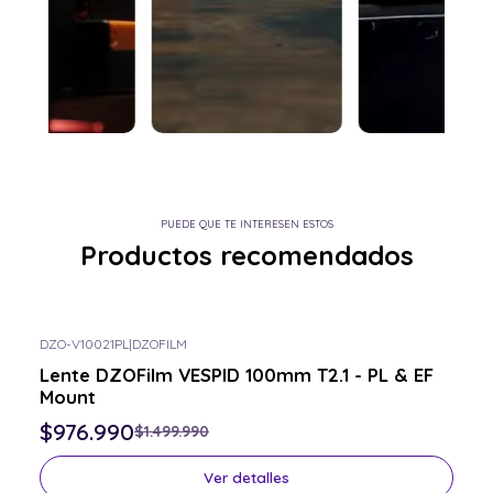
PUEDE QUE TE INTERESEN ESTOS
Productos recomendados
DZO-V10021PL
|
DZOFILM
-35% OFF
Lente DZOFilm VESPID 100mm T2.1 - PL & EF
Consulta por el tuyo
Mount
$976.990
$1.499.990
Ver detalles