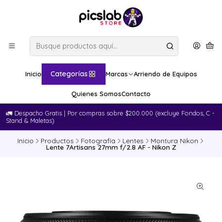
Categorías
Inicio
Marcas
Arriendo de Equipos
Quienes Somos
Contacto
🚛​ Despacho Gratis | Por compras sobre $200.000 (excluye Fondos, C -
Stand & Maletas)
Inicio
Productos
Fotografía
Lentes
Montura Nikon
Lente 7Artisans 27mm f/2.8 AF - Nikon Z