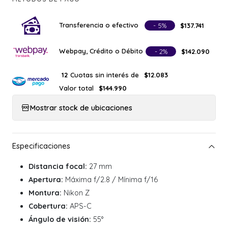
Transferencia o efectivo
- 5%
$137.741
Webpay, Crédito o Débito
- 2%
$142.090
Cuotas sin interés de
12
$12.083
Valor total
$144.990
Mostrar stock de ubicaciones
Distancia focal:
27 mm
Apertura:
Máxima f/2.8 / Mínima f/16
Montura:
Nikon Z
Cobertura:
APS-C
Ángulo de visión:
55°