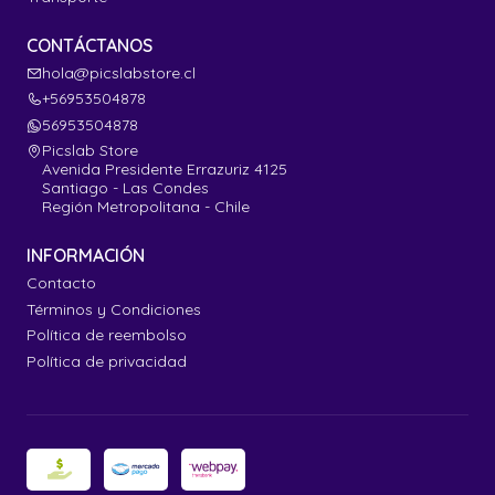
CONTÁCTANOS
hola@picslabstore.cl
+56953504878
56953504878
Picslab Store
Avenida Presidente Errazuriz 4125
Santiago - Las Condes
Región Metropolitana - Chile
INFORMACIÓN
Contacto
Términos y Condiciones
Política de reembolso
Política de privacidad