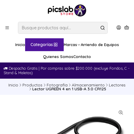
Categorías
Inicio
Marcas
Arriendo de Equipos
Quienes Somos
Contacto
🚛​ Despacho Gratis | Por compras sobre $200.000 (excluye Fondos, C -
Stand & Maletas)
Inicio
Productos
Fotografía
Almacenamiento
Lectores
Lector UGREEN 4 en 1 USB-A 3.0 CR125