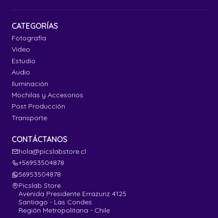
CATEGORÍAS
Fotografía
Video
Estudio
Audio
Iluminación
Mochilas y Accesorios
Post Producción
Transporte
CONTÁCTANOS
hola@picslabstore.cl
+56953504878
56953504878
Picslab Store
Avenida Presidente Errazuriz 4125
Santiago - Las Condes
Región Metropolitana - Chile