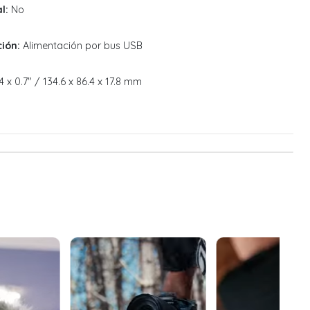
l:
No
ión:
Alimentación por bus USB
4 x 0.7" / 134.6 x 86.4 x 17.8 mm