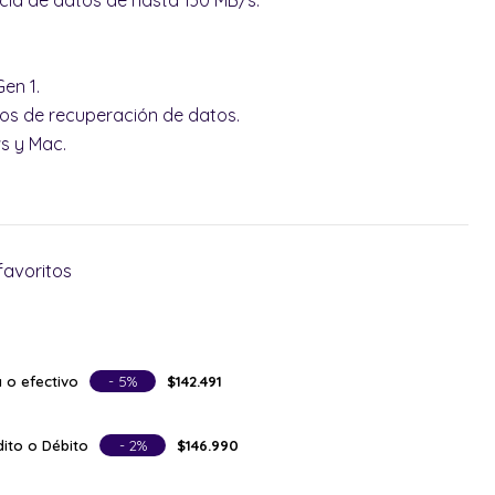
cia de datos de hasta 130 MB/s.
Gen 1.
cios de recuperación de datos.
s y Mac.
favoritos
 o efectivo
- 5%
$142.491
ito o Débito
- 2%
$146.990