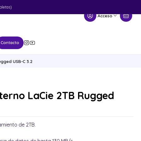
aletas)
Acceso
Contacto
ugged USB-C 3.2
xterno LaCie 2TB Rugged
miento de 2TB.
.