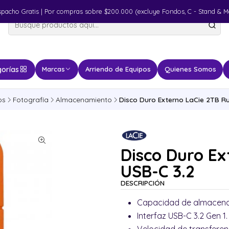
spacho Gratis | Por compras sobre $200.000 (excluye Fondos, C - Stand & M
orías
Marcas
Arriendo de Equipos
Quienes Somos
os
Fotografía
Almacenamiento
Disco Duro Externo LaCie 2TB R
Disco Duro E
USB-C 3.2
DESCRIPCIÓN
Capacidad de almacena
Interfaz USB-C 3.2 Gen 1