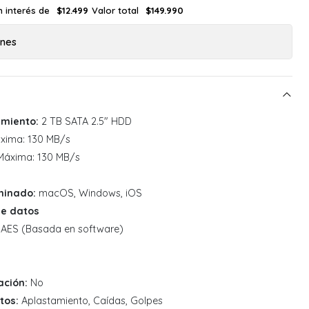
n interés de
Valor total
$12.499
$149.990
ones
miento:
2 TB SATA 2.5" HDD
xima: 130 MB/s
áxima: 130 MB/s
minado:
macOS, Windows, iOS
de datos
 AES (Basada en software)
ación:
No
tos:
Aplastamiento, Caídas, Golpes