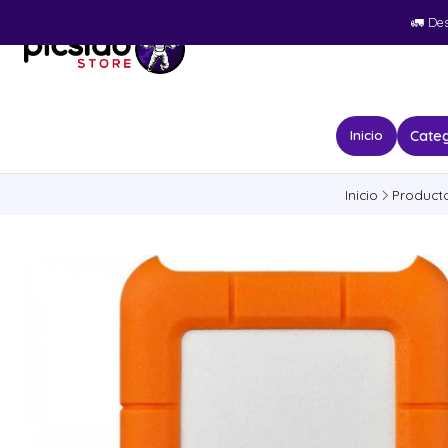
🚛​ De
Categ
Inicio
Inicio
Product