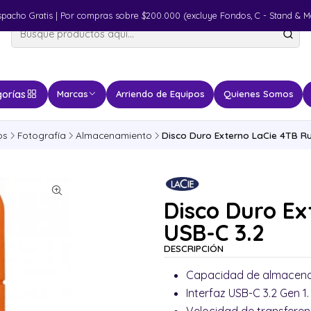
spacho Gratis | Por compras sobre $200.000 (excluye Fondos, C - Stand & M
orías
Marcas
Arriendo de Equipos
Quienes Somos
os
Fotografía
Almacenamiento
Disco Duro Externo LaCie 4TB R
Disco Duro E
USB-C 3.2
DESCRIPCIÓN
Capacidad de almacena
Interfaz USB-C 3.2 Gen 1