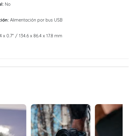
l:
No
ión:
Alimentación por bus USB
4 x 0.7" / 134.6 x 86.4 x 17.8 mm