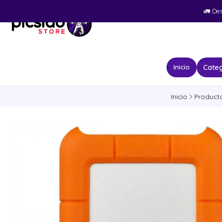
🚛​ De
Categ
Inicio
Inicio
Product