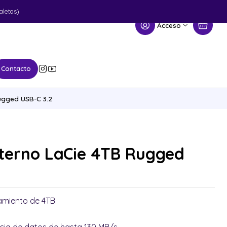
aletas)
Acceso
Contacto
ugged USB-C 3.2
xterno LaCie 4TB Rugged
miento de 4TB.
.