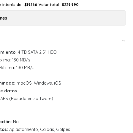
n interés de
Valor total
$19.166
$229.990
ones
miento:
4 TB SATA 2.5" HDD
xima: 130 MB/s
áxima: 130 MB/s
minado:
macOS, Windows, iOS
de datos
 AES (Basada en software)
ación:
No
tos:
Aplastamiento, Caídas, Golpes