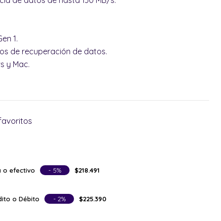
cia de datos de hasta 130 MB/s.
Gen 1.
cios de recuperación de datos.
s y Mac.
favoritos
 o efectivo
- 5%
$218.491
ito o Débito
- 2%
$225.390