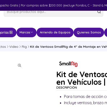
spacho Gratis | Por compras sobre $200.000 (excluye Fondos, C - Stand & M
orías
Marcas
Arriendo de Equipos
Quienes Somos
ctos
Video
Rig
Kit de Ventosa SmallRig de 4" de Montaje en Veh
Kit de Ventos
en Vehículos 
DESCRIPCIÓN
Para tomas de acción c
Incluye ventosa, brazo 