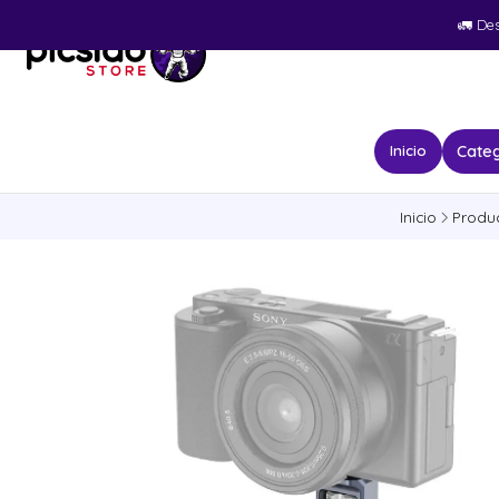
🚛​ De
Categ
Inicio
Inicio
Produ