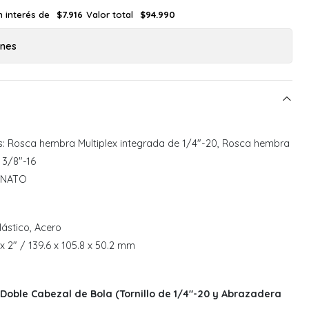
n interés de
Valor total
$7.916
$94.990
ones
s: Rosca hembra Multiplex integrada de 1/4"-20, Rosca hembra
 3/8"-16
el NATO
lástico, Acero
 x 2" / 139.6 x 105.8 x 50.2 mm
Doble Cabezal de Bola (Tornillo de 1/4"-20 y Abrazadera