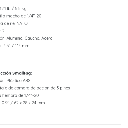
.1 lb / 5.5 kg
nillo macho de 1/4"-20
ra de riel NATO
: 2
ión: Aluminio, Caucho, Acero
: 4.5" / 114 mm
cción SmallRig:
ón: Plástico ABS
taje de cámara de acción de 3 pines
ca hembra de 1/4"-20
 x 0.9" / 62 x 28 x 24 mm