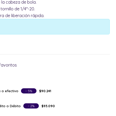
 la cabeza de bola.
ornillo de 1/4"-20.
a de liberación rápida.
favoritos
 o efectivo
- 5%
$90.241
ito o Débito
- 2%
$93.090