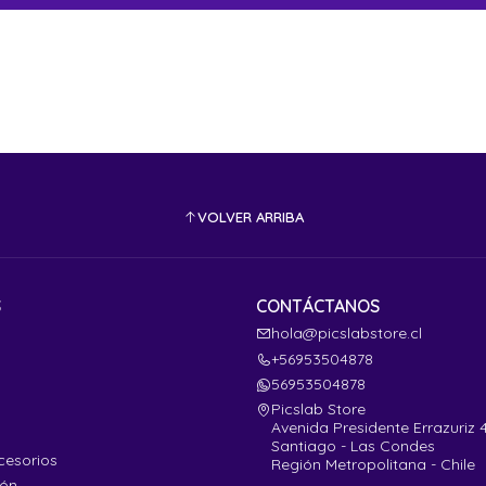
VOLVER ARRIBA
S
CONTÁCTANOS
hola@picslabstore.cl
+56953504878
56953504878
Picslab Store
Avenida Presidente Errazuriz 
Santiago - Las Condes
cesorios
Región Metropolitana - Chile
ión