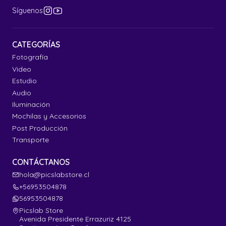
Síguenos
CATEGORÍAS
Fotografía
Video
Estudio
Audio
Iluminación
Mochilas y Accesorios
Post Producción
Transporte
CONTÁCTANOS
hola@picslabstore.cl
+56953504878
56953504878
Picslab Store
Avenida Presidente Errazuriz 4125