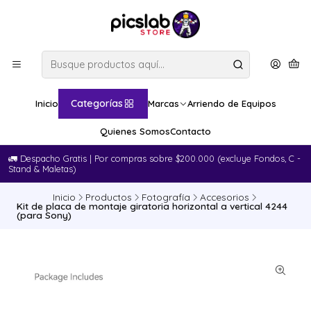
Categorías
Inicio
Marcas
Arriendo de Equipos
Quienes Somos
Contacto
🚛​ Despacho Gratis | Por compras sobre $200.000 (excluye Fondos, C -
Stand & Maletas)
Inicio
Productos
Fotografía
Accesorios
Kit de placa de montaje giratoria horizontal a vertical 4244
(para Sony)