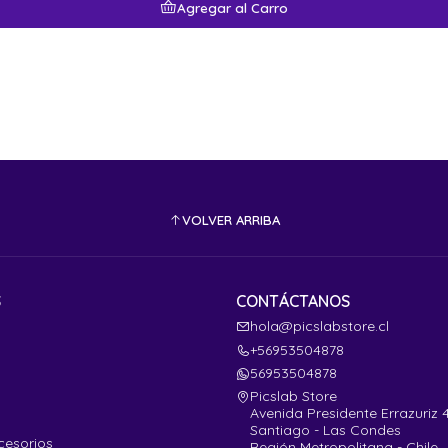
Agregar al Carro
VOLVER ARRIBA
S
CONTÁCTANOS
hola@picslabstore.cl
+56953504878
56953504878
Picslab Store
Avenida Presidente Errazuriz 
Santiago - Las Condes
cesorios
Región Metropolitana - Chile