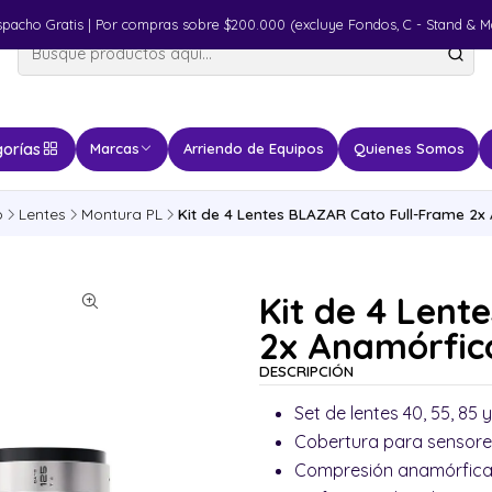
spacho Gratis | Por compras sobre $200.000 (excluye Fondos, C - Stand & M
orías
Marcas
Arriendo de Equipos
Quienes Somos
o
Lentes
Montura PL
Kit de 4 Lentes BLAZAR Cato Full-Frame 2x
Kit de 4 Lent
2x Anamórfic
DESCRIPCIÓN
Set de lentes 40, 55, 85 
Cobertura para sensores
Compresión anamórfica 