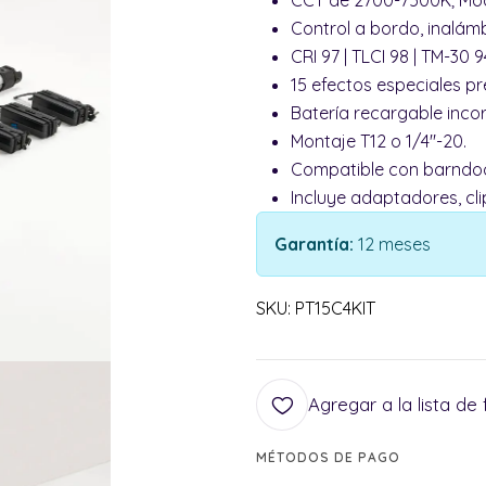
CCT de 2700-7500K; Mo
Control a bordo, inalám
CRI 97 | TLCI 98 | TM-30 9
15 efectos especiales p
Batería recargable inco
Montaje T12 o 1/4"-20.
Compatible con barndoor
Incluye adaptadores, cl
Garantía:
12 meses
SKU: PT15C4KIT
Agregar a la lista de 
MÉTODOS DE PAGO