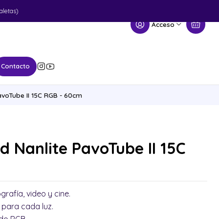
aletas)
Acceso
Contacto
avoTube II 15C RGB - 60cm
ed Nanlite PavoTube II 15C
rafía, video y cine.
o para cada luz.