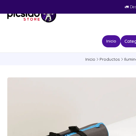
🚛​ De
Categ
Inicio
Inicio
Productos
Ilumi