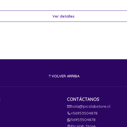
Ver detalles
VOLVER ARRIBA
S
CONTÁCTANOS
hola@picslabstore.cl
+56953504878
56953504878
Picslab Store