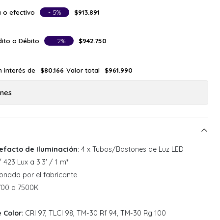
 o efectivo
- 5%
$913.891
ito o Débito
- 2%
$942.750
n interés de
Valor total
$80.166
$961.990
ones
tefacto de Iluminación
: 4 x Tubos/Bastones de Luz LED
/ 423 Lux a 3.3' / 1 m*
onada por el fabricante
2700 a 7500K
 Color
: CRI 97, TLCI 98, TM-30 Rf 94, TM-30 Rg 100