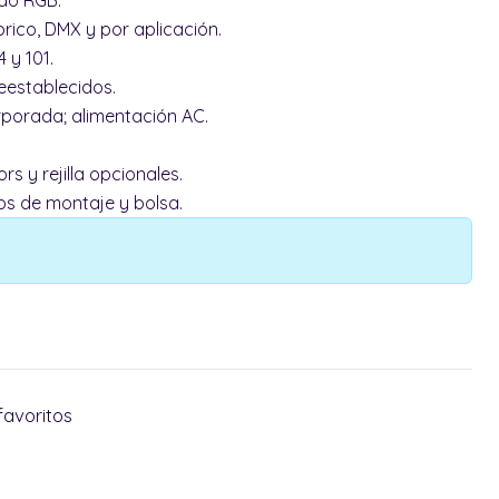
do RGB.
brico, DMX y por aplicación.
4 y 101.
reestablecidos.
rporada; alimentación AC.
s y rejilla opcionales.
ips de montaje y bolsa.
favoritos