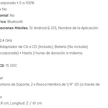
ncorporado • 0 a 100%
o
: No
ontal
: No
rico
: Bluetooth
caciones Móviles
: Sí: Android & iOS, Nombre de la Aplicación:
 2.4 GHz
 Adaptador de CA a CD (Incluido), Batería (No incluida)
Incorporada) • Hasta 2 horas de duración a máxima
 CD
: 15 VDC
 W
Montura de Soporte, 2 x Rosca Hembra de 1/4"-20 (a través de
No
 4.8 cm, Longitud: 2' / 61 cm