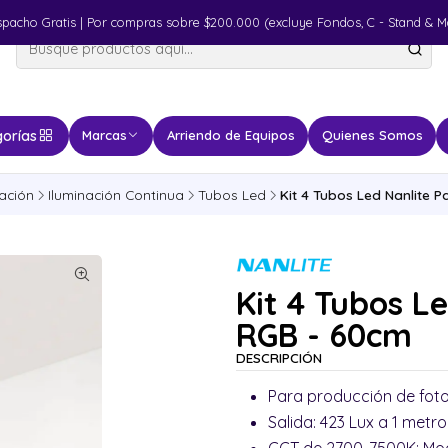
spacho Gratis | Por compras sobre $200.000 (excluye Fondos, C - Stand & M
orías
Marcas
Arriendo de Equipos
Quienes Somos
nación
Iluminación Continua
Tubos Led
Kit 4 Tubos Led Nanlite P
Kit 4 Tubos L
RGB - 60cm
DESCRIPCIÓN
Para producción de fotog
Salida: 423 Lux a 1 metr