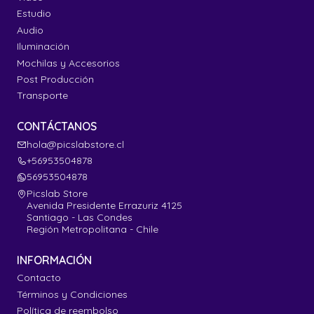
Estudio
Audio
Iluminación
Mochilas y Accesorios
Post Producción
Transporte
CONTÁCTANOS
hola@picslabstore.cl
+56953504878
56953504878
Picslab Store
Avenida Presidente Errazuriz 4125
Santiago - Las Condes
Región Metropolitana - Chile
INFORMACIÓN
Contacto
Términos y Condiciones
Política de reembolso