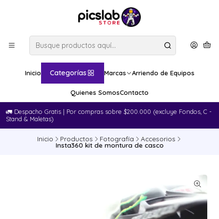
Categorías
Inicio
Marcas
Arriendo de Equipos
Quienes Somos
Contacto
🚛​ Despacho Gratis | Por compras sobre $200.000 (excluye Fondos, C -
Stand & Maletas)
Inicio
Productos
Fotografía
Accesorios
Insta360 kit de montura de casco