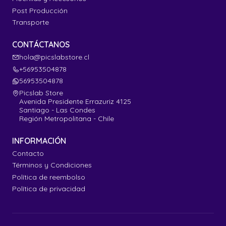
Post Producción
Transporte
CONTÁCTANOS
hola@picslabstore.cl
+56953504878
56953504878
Picslab Store
Avenida Presidente Errazuriz 4125
Santiago - Las Condes
Región Metropolitana - Chile
INFORMACIÓN
Contacto
Términos y Condiciones
Política de reembolso
Política de privacidad