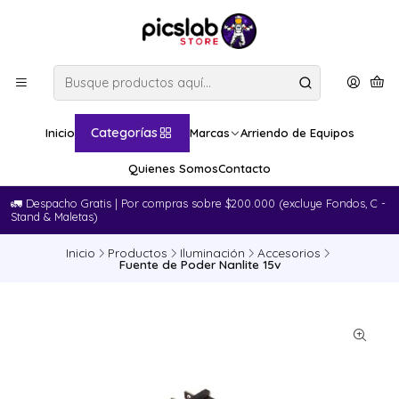
Categorías
Inicio
Marcas
Arriendo de Equipos
Quienes Somos
Contacto
🚛​ Despacho Gratis | Por compras sobre $200.000 (excluye Fondos, C -
Stand & Maletas)
Inicio
Productos
Iluminación
Accesorios
Fuente de Poder Nanlite 15v