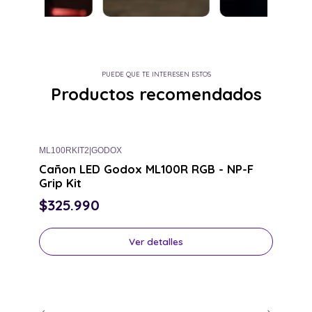
PUEDE QUE TE INTERESEN ESTOS
Productos recomendados
ML100RKIT2
|
GODOX
M
Consulta por el tuyo
Cañon LED Godox ML100R RGB - NP-F
Grip Kit
$325.990
Ver detalles