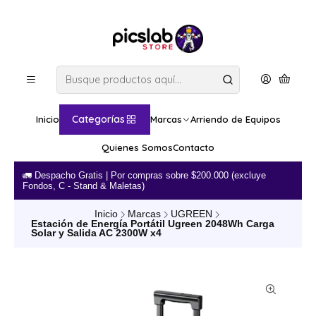
Categorías
Inicio
Marcas
Arriendo de Equipos
Quienes Somos
Contacto
🚛​ Despacho Gratis | Por compras sobre $200.000 (excluye
💳 
Fondos, C - Stand & Maletas)
Inicio
Marcas
UGREEN
Estación de Energía Portátil Ugreen 2048Wh Carga
Solar y Salida AC 2300W x4