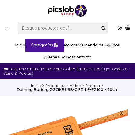
Categorías
Inicio
Marcas
Arriendo de Equipos
Quienes Somos
Contacto
🚛​ Despacho Gratis | Por compras sobre $200.000 (excluye Fondos, C -
Stand & Maletas)
Inicio
Productos
Video
Energía
Dummy Battery ZGCINE USB-C PD NP-FZ100 - 60cm