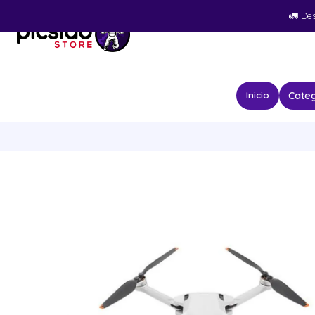
🚛​ De
Categ
Inicio