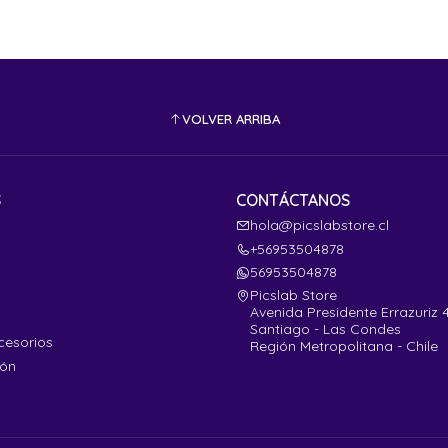
VOLVER ARRIBA
S
CONTÁCTANOS
hola@picslabstore.cl
+56953504878
56953504878
Picslab Store
Avenida Presidente Errazuriz 
Santiago - Las Condes
cesorios
Región Metropolitana - Chile
ión