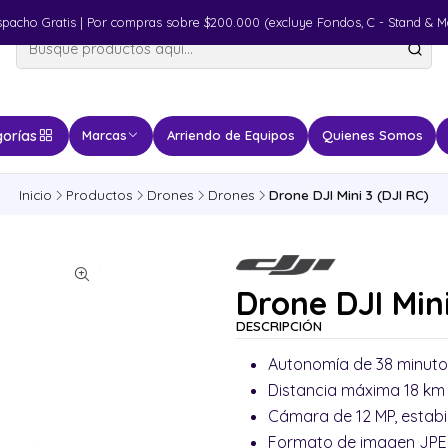
spacho Gratis | Por compras sobre $200.000 (excluye Fondos, C - Stand & M
orías
Marcas
Arriendo de Equipos
Quienes Somos
Inicio
Productos
Drones
Drones
Drone DJI Mini 3 (DJI RC)
Drone DJI Mini
DESCRIPCIÓN
Autonomía de 38 minutos 
Distancia máxima 18 km 
Cámara de 12 MP, estab
Formato de imagen JPE