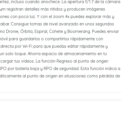
antez, incluso cuando anochece. La apertura f/1.7 de la cámara
 μm registran detalles más nítidos y producen imágenes
ciones con poca luz. Y con el zoom 4x puedes explorar más y
grabar. Consigue tomas de nivel avanzado en unos segundos
mo Dronie, Órbita, Espiral, Cohete y Boomerang. Puedes enviar
 móvil para guardarlos o compartirlos rápidamente con
 directa por Wi-Fi para que puedas editar rápidamente y
 un solo toque. Ahorra espacio de almacenamiento en tu
cargar tus vídeos. La función Regreso al punto de origen
RPO por batería baja y RPO de seguridad. Esta función indica a
áticamente al punto de origen en situaciones como pérdida de