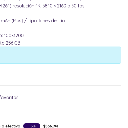
264) resolución 4K: 3840 × 2160 a 30 fps
mAh (Plus) / Tipo: Iones de litio
to: 100-3200
ta 256 GB
favoritos
 o efectivo
- 5%
$536.741